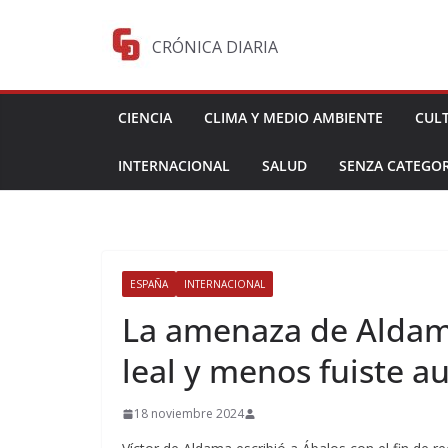
Saltar
al
CRÓNICA DIARIA
contenido
CIENCIA
CLIMA Y MEDIO AMBIENTE
CUL
INTERNACIONAL
SALUD
SENZA CATEGOR
ESPAÑA
INTERNACIONAL
La amenaza de Aldama
leal y menos fuiste au
18 noviembre 2024