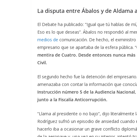
La disputa entre Ábalos y de Aldama a
El Debate ha publicado: “Igual que tú hablas de m
Eso es lo que deseas”. Ábalos no respondió al me
medios de
comunicación. De hecho, el exministro 
empresario que se apartaba de la esfera pública. 
mentira de Cuatro. Desde entonces nunca más h
Civil.
El segundo hecho fue la detención del empresar
amenazaba con contar la información que conocía,
Instrucción número 5 de la Audiencia Nacional,
junto a la Fiscalía Anticorrupción.
“Llama al presidente o no bajo”, dijo literalmente 
Rodríguez sufrió un episodio de ansiedad cuando r
hacerlo iba a ocasionar un grave conflicto diplom
de la aeronave y, una vez en su interior, intentó tr