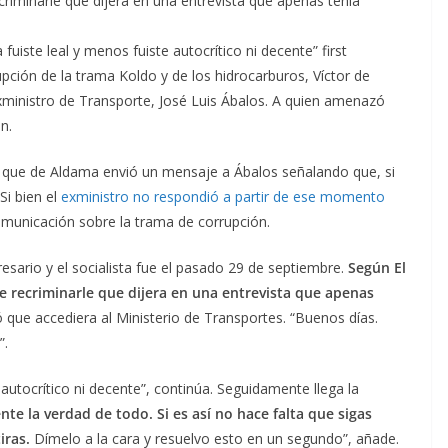
ecriminarle que dijera en una entrevista que apenas tenía
iste leal y menos fuiste autocrítico ni decente” first
pción de la trama Koldo y de los hidrocarburos, Víctor de
inistro de Transporte, José Luis Ábalos. A quien amenazó
n.
l que de Aldama envió un mensaje a Ábalos señalando que, si
Si bien el
exministro no respondió a partir de ese momento
municación sobre la trama de corrupción.
esario y el socialista fue el pasado 29 de septiembre.
Según El
e recriminarle que dijera en una entrevista que apenas
ó que accediera al Ministerio de Transportes. “Buenos días.
”.
 autocrítico ni decente”, continúa. Seguidamente llega la
te la verdad de todo. Si es así no hace falta que sigas
iras.
Dímelo a la cara y resuelvo esto en un segundo”, añade.