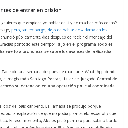
ntes de entrar en prisión
í, ¿quieres que empiece yo hablar de ti y de muchas más cosas?
nsaje,
pero, sin embargo, dejó de hablar de Aldama en los
anunció públicamente días después de recibir el mensaje del
“Gracias por todo este tiempo”,
dijo en el programa Todo es
a vuelto a pronunciarse sobre los avances de la Guardia
io. Tan solo una semana después de mandar el WhatsApp donde
 el magistrado Santiago Pedraz, titular del Juzgado
Central de
 acordó su detención en una operación policial coordinada
la ‘dos’ del país caribeño. La llamada se produjo porque
ecibió la explicación de que no podía pisar suelo español y que
ático. En ese momento, Ábalos pidió permiso para subir a bordo
anquilizarla
poniéndose de rodillas frente a ella y pidiendo