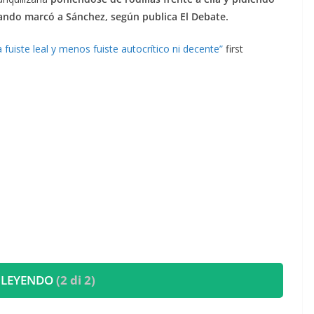
ando marcó a Sánchez, según publica El Debate.
uiste leal y menos fuiste autocrítico ni decente”
first
 LEYENDO
(2 di 2)