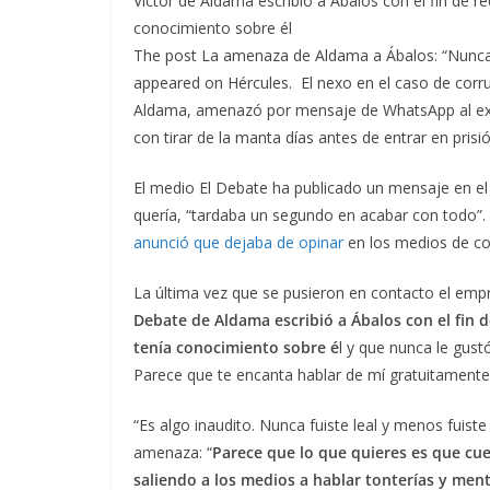
Víctor de Aldama escribió a Ábalos con el fin de r
conocimiento sobre él
The post La amenaza de Aldama a Ábalos: “Nunca fu
appeared on Hércules. El nexo en el caso de corru
Aldama, amenazó por mensaje de WhatsApp al exm
con tirar de la manta días antes de entrar en prisió
El medio El Debate ha publicado un mensaje en e
quería, “tardaba un segundo en acabar con todo”. 
anunció que dejaba de opinar
en los medios de co
La última vez que se pusieron en contacto el empr
Debate de Aldama escribió a Ábalos con el fin d
tenía conocimiento sobre é
l y que nunca le gust
Parece que te encanta hablar de mí gratuitamente
“Es algo inaudito. Nunca fuiste leal y menos fuiste
amenaza: “
Parece que lo que quieres es que cuen
saliendo a los medios a hablar tonterías y ment