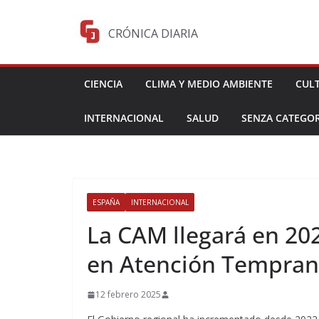
Saltar
al
CRÓNICA DIARIA
contenido
CIENCIA
CLIMA Y MEDIO AMBIENTE
CUL
INTERNACIONAL
SALUD
SENZA CATEGOR
ESPAÑA
INTERNACIONAL
La CAM llegará en 202
en Atención Tempran
12 febrero 2025