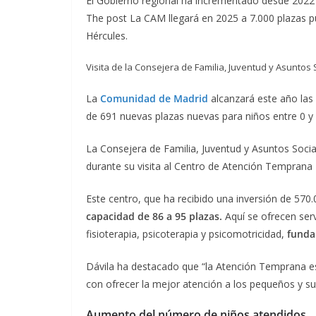
El Gobierno regional ha incrementado desde 2022
The post La CAM llegará en 2025 a 7.000 plazas p
Hércules.
Visita de la Consejera de Familia, Juventud y Asunto
La
Comunidad de Madrid
alcanzará este año las
de 691 nuevas plazas nuevas para niños entre 0 y
La Consejera de Familia, Juventud y Asuntos Socia
durante su visita al Centro de Atención Temprana 
Este centro, que ha recibido una inversión de 570.
capacidad de 86 a 95 plazas.
Aquí se ofrecen ser
fisioterapia, psicoterapia y psicomotricidad,
fundam
Dávila ha destacado que “la Atención Temprana e
con ofrecer la mejor atención a los pequeños y su
Aumento del número de niños atendidos