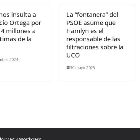
os insulta a
La “fontanera” del
io Ortega por
PSOE asume que
4 millones a
Hamlyn es el
ctimas de la
responsable de las
filtraciones sobre la
UCO
embre 2024
30 mayo 2025
lorMag
y
WordPress
.