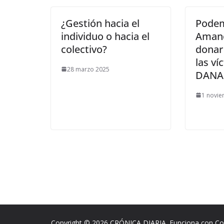
¿Gestión hacia el
Podem
individuo o hacia el
Amanc
colectivo?
donar 
las ví
28 marzo 2025
DANA
1 novi
Copyright © 2026
CRÓNICA DIARIA
. Funciona con
Co