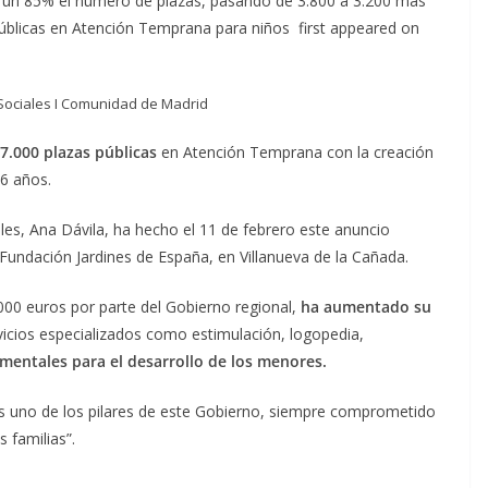
 un 85% el número de plazas, pasando de 3.800 a 3.200 más
úblicas en Atención Temprana para niños first appeared on
s Sociales I Comunidad de Madrid
7.000 plazas públicas
en Atención Temprana con la creación
 6 años.
les, Ana Dávila, ha hecho el 11 de febrero este anuncio
Fundación Jardines de España, en Villanueva de la Cañada.
000 euros por parte del Gobierno regional,
ha aumentado su
vicios especializados como estimulación, logopedia,
entales para el desarrollo de los menores.
s uno de los pilares de este Gobierno, siempre comprometido
s familias”.