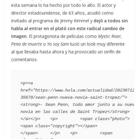
esta semana lo ha hecho por todo lo alto. El actor y
director estadounidense, de 63 años, acudió como
invitado al programa de Jimmy Kimmel y
dejó a todos sin
habla al entrar en el plató con este radical cambio de
imagen
. El protagonista de películas como
Mystic River,
Pena de muerte
o
Yo soy Sam
lució un look muy diferente
al que llevaba hasta ahora y ha provocado un sinfín de
comentarios.
<p><a 
href="https://www.hola.com/actualidad/202307122
35678/sean-penn-nueva-novia-saint-tropez/">
<strong>- Sean Penn, todo amor junto a su nueva 
novia en las calles de Saint Tropez</strong>
</a></p>    <p>         <span class="photo">                        
<span class="copyright"></span>                                 
</span>     </p>    <p>         <span 