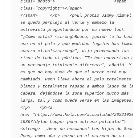
class="photo">                        <span 
class="copyright"></span>                                 
</span>     </p>    <p>El propio Jimmy Kimmel 
se quedó perplejo al verle y empezó la 
entrevista preguntándole por su nuevo look. 
"¿Cómo estás? <strong>Bueno, ¿quién te ha hecho 
eso en el pelo y qué medidas legales has tomado 
contra ellos?</strong>", dijo provocando las 
risas de todo el público. "Te has convertido en 
un personaje totalmente diferente", añadió. Y 
es que no hay duda de que el actor está muy 
cambiado. Penn lleva ahora el pelo totalmente 
blanco y totalmente rapado a ambos lados de la 
cabeza, dejándose la zona superior mucho más 
larga, tal y como puede verse en las imágenes.
</p>    <p><a 
href="https://www.hola.com/actualidad/202210202
19367/dylan-hopper-penn-estreno-pelicula/">
<strong>- ¡Amor de hermanos! Los hijos de Sean 
Penn, como uña y carne en el estreno de su 