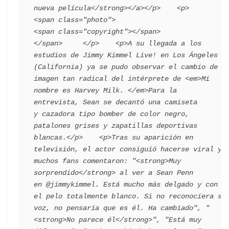
nueva película</strong></a></p>    <p>        
<span class="photo">                        
<span class="copyright"></span>                                 
</span>     </p>    <p>A su llegada a los 
estudios de Jimmy Kimmel Live! en Los Ángeles 
(California) ya se pudo observar el cambio de 
imagen tan radical del intérprete de <em>Mi 
nombre es Harvey Milk. </em>Para la 
entrevista, Sean se decantó una camiseta 
y cazadora tipo bomber de color negro, 
patalones grises y zapatillas deportivas 
blancas.</p>    <p>Tras su aparición en 
televisión, el actor consiguió hacerse viral y 
muchos fans comentaron: "<strong>Muy 
sorprendido</strong> al ver a Sean Penn 
en @jimmykimmel. Está mucho más delgado y con 
el pelo totalmente blanco. Si no reconociera su 
voz, no pensaría que es él. Ha cambiado", "
<strong>No parece él</strong>", "Está muy 