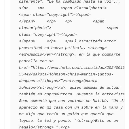
diferente", "Le ha cambiado hasta la voz"...
</p>    <p>       <span class="photo">                        
<span class="copyright"></span>                                 
</span>     </p>    <p>         <span 
class="photo">                        <span 
class="copyright"></span>                                 
</span>     </p>    <p>El oscarizado actor 
promocionó su nueva película, <strong>
<em>Daddio</em></strong>, en la que comparte 
pantalla con <a 
href="https://www.hola.com/actualidad/202406132
55449/dakota-johnson-chris-martin-juntos-
despues-altibajos/"><strong>Dakota 
Johnson</strong></a>, quien además de actuar 
también es coproductora. Durante la entrevista, 
Sean comentó que son vecinos en Malibú. "Un día 
apareció en mi casa con un sobre en la mano y 
me dijo que tenía un guión que quería que 
leyese. Lo leí y pensé: '<strong>Esto es un 