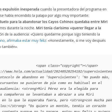
na
expulsión inesperada
cuando la presentadora del programa en
e había encendido la palapa por algo muy importante:
duelo para la abandonar los Cayos Cohinos quedaba entre Miri
rres durante la noche.
Miri tenía clarísimo «querer llegar a la
ión de la audiencia: «Quiero quedarme porque sigo teniendo la
ano, afirmaba estar muy feliz
: «Honestamente, si me voy después
o también».
    <span class="copyright"></span>                                 
://www.hola.com/actualidad/20240520254192/supervivientes
otocolo de abandono en 'Supervivientes': 'No puedo más, 
cursantes se pusieron de pie como es habitual en el 
audiencia: <strong>Miri Pérez era la elegida para 
s compañeros se levantaban a abrazar a una Miri 
 en lo que le esperaba fuera, pero <strong>con mucha pen
los:</strong> "Os quiero un montón, tenéis un corazón 
 contenta aunque no lo parece, estoy muy feliz y quiero 