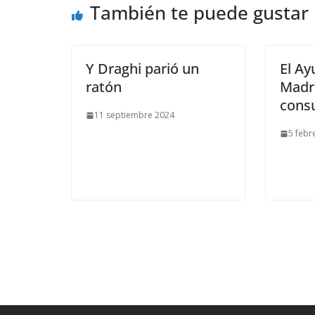
También te puede gustar
Y Draghi parió un
El A
ratón
Madri
cons
11 septiembre 2024
5 febr