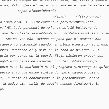
uipo, <strong>es el mejor programa en el que he estado e
n class="photo">                        
                          </span>     </strong></p>    
alidad/20240512253781/arkano-supervivientes-lado-
v/">El lado personal de Arkano: sufrió bullying de 
iosa deportista vasca</a></p>    <h3><strong>Arkano y su 
   <p>Una vez más, Arkano no pasa por el momento más 
rapero lo evidenció cuando, en plena expulsión sorpresa, 
rres, quedando él y Miri en la zona de peligro. Sus 
gría por verse en la cuerda floja hicieron crecer sus 
g>"Tengo ganas de comerme un bufé". </strong></p>    
peto ni a la audiencia ni al programa.</strong> No quier
pecto a lo que estoy sintiendo, pero tampoco quiero 
", le decía el concursante a la presentadora Sandra 
 la audiencia "salir de aquí"; aunque finalmente la 