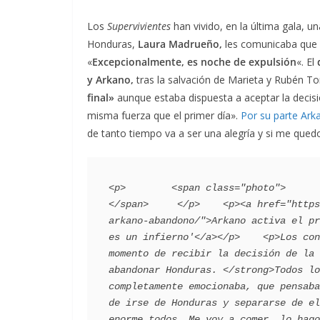
Los
Supervivientes
han vivido, en la última gala, u
Honduras,
Laura Madrueño,
les comunicaba que s
«
Excepcionalmente, es noche de expulsión
«. El
y Arkano,
tras la salvación de Marieta y Rubén To
final»
aunque estaba dispuesta a aceptar la decis
misma fuerza que el primer día».
Por su parte Ark
de tanto tiempo va a ser una alegría y si me qued
<p>        <span class="photo">                    
</span>     </p>    <p><a href="https
arkano-abandono/">Arkano activa el pr
es un infierno'</a></p>    <p>Los con
momento de recibir la decisión de la 
abandonar Honduras. </strong>Todos lo
completamente emocionaba, que pensaba
de irse de Honduras y separarse de el
enorme todos. Me voy a comer, lo hago