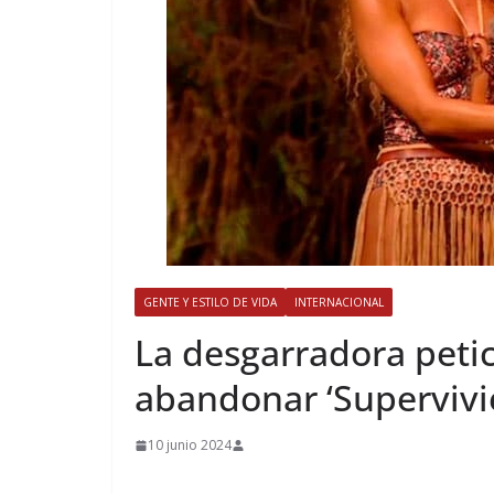
GENTE Y ESTILO DE VIDA
INTERNACIONAL
​La desgarradora peti
abandonar ‘Supervivi
10 junio 2024