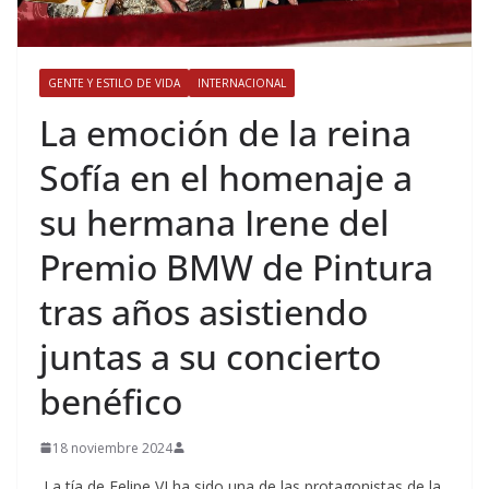
GENTE Y ESTILO DE VIDA
INTERNACIONAL
​La emoción de la reina
Sofía en el homenaje a
su hermana Irene del
Premio BMW de Pintura
tras años asistiendo
juntas a su concierto
benéfico
18 noviembre 2024
La tía de Felipe VI ha sido una de las protagonistas de la