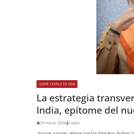
GENTE Y ESTILO DE VIDA
​La estrategia transv
India, epítome del n
25 marzo 2026
Lopez
Apoyar a Israel, aliarse con los Emiratos Árabes U