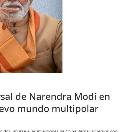
ersal de Narendra Modi en
uevo mundo multipolar
nidos, abrirse a las inversiones de China, firmar acuerdos con