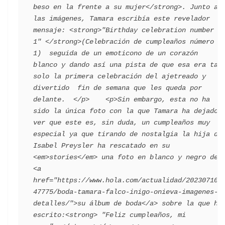
beso en la frente a su mujer</strong>. Junto a 
las imágenes, Tamara escribía este revelador 
mensaje: <strong>"Birthday celebration number 
1" </strong>(Celebración de cumpleaños número 
1)  seguida de un emoticono de un corazón 
blanco y dando así una pista de que esa era tan 
solo la primera celebración del ajetreado y 
divertido  fin de semana que les queda por 
delante.  </p>    <p>Sin embargo, esta no ha 
sido la única foto con la que Tamara ha dejado 
ver que este es, sin duda, un cumpleaños muy 
especial ya que tirando de nostalgia la hija de 
Isabel Preysler ha rescatado en su 
<em>stories</em> una foto en blanco y negro de 
<a 
href="https://www.hola.com/actualidad/202307103
47775/boda-tamara-falco-inigo-onieva-imagenes-
detalles/">su álbum de boda</a> sobre la que ha 
escrito:<strong> "Feliz cumpleaños, mi 