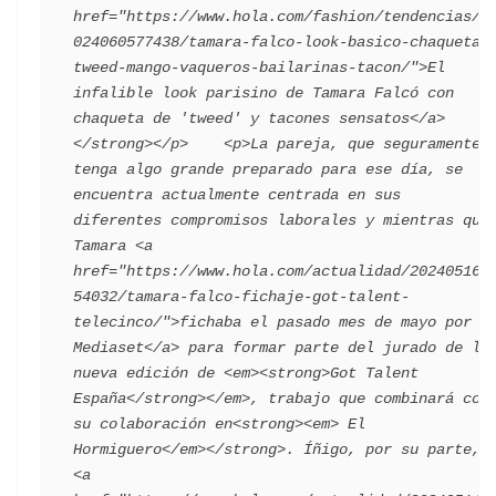
href="https://www.hola.com/fashion/tendencias/2
024060577438/tamara-falco-look-basico-chaqueta-
tweed-mango-vaqueros-bailarinas-tacon/">El 
infalible look parisino de Tamara Falcó con 
chaqueta de 'tweed' y tacones sensatos</a>
</strong></p>    <p>La pareja, que seguramente 
tenga algo grande preparado para ese día, se 
encuentra actualmente centrada en sus 
diferentes compromisos laborales y mientras que 
Tamara <a 
href="https://www.hola.com/actualidad/202405162
54032/tamara-falco-fichaje-got-talent-
telecinco/">fichaba el pasado mes de mayo por 
Mediaset</a> para formar parte del jurado de la 
nueva edición de <em><strong>Got Talent 
España</strong></em>, trabajo que combinará con 
su colaboración en<strong><em> El 
Hormiguero</em></strong>. Íñigo, por su parte, 
<a 