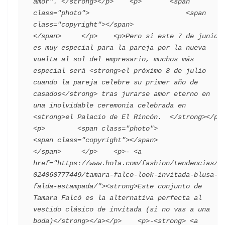
amor". </strong></p>    <p>       <span 
class="photo">                        <span 
class="copyright"></span>                                 
</span>     </p>    <p>Pero si este 7 de junio 
es muy especial para la pareja por la nueva 
vuelta al sol del empresario, muchos más 
especial será <strong>el próximo 8 de julio 
cuando la pareja celebre su primer año de 
casados</strong> tras jurarse amor eterno en 
una inolvidable ceremonia celebrada en 
<strong>el Palacio de El Rincón.  </strong></p>    
<p>        <span class="photo">                        
<span class="copyright"></span>                                 
</span>     </p>    <p>- <a 
href="https://www.hola.com/fashion/tendencias/2
024060777449/tamara-falco-look-invitada-blusa-
falda-estampada/"><strong>Este conjunto de 
Tamara Falcó es la alternativa perfecta al 
vestido clásico de invitada (si no vas a una 
boda)</strong></a></p>    <p>-<strong> <a 