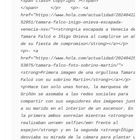
<span class="copyright"></span>                                 
</span>     </p>    <p>- <a 
href="https://www.hola.com/actualidad/202404222
52851/tamara-falco-inigo-onieva-escapada-
venecia-nsv/"><strong>La escapada a Venecia de 
Tamara Falcó e Iñigo Onieva al cumplirse un año 
de su fiesta de compromiso</strong></a></p>    
<p>- <a 
href="https://www.hola.com/actualidad/202404252
53075/tamara-falco-foto-sobrino-martin/">
<strong>Primera imagen de una orgullosa Tamara 
Falcó con su sobrino Martín</strong></a></p>    
<p>Hace tan solo unas horas, la marquesa de 
Griñón se asomaba a las redes sociales para 
compartir con sus seguidores dos imágenes junto 
a su marido en el interior de un ascensor. En 
la primera ambos sonreían mientras <strong>se 
realizaban un<em> selfie</em> frente al 
espejo</strong> y en la segunda <strong>Íñigo 
desviaba su mirada de la cámara para plantar un 