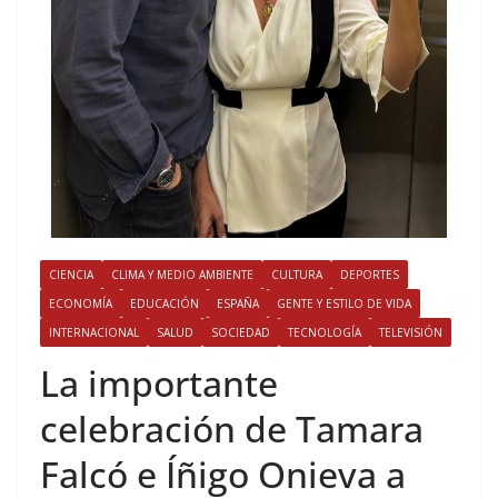
CIENCIA
CLIMA Y MEDIO AMBIENTE
CULTURA
DEPORTES
ECONOMÍA
EDUCACIÓN
ESPAÑA
GENTE Y ESTILO DE VIDA
INTERNACIONAL
SALUD
SOCIEDAD
TECNOLOGÍA
TELEVISIÓN
​La importante
celebración de Tamara
Falcó e Íñigo Onieva a