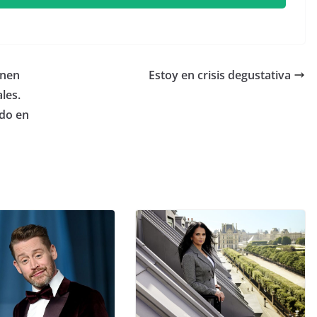
enen
​Estoy en crisis degustativa
ales.
ido en