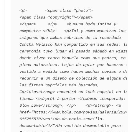
<p>        <span class="photo">                        
<span class="copyright"></span>                                 
</span>     </p>    <h3>Una boda íntima y 
campestre </h3>    <p>Tal y como muestran las 
imágenes que ambas sobrinas de la recordada 
Concha Velasco han compartido en sus redes, la 
ceremonia tuvo lugar el pasado sábado en Riaza, 
donde viven tanto Manuela como sus padres, en 
plena naturaleza. Lejos de optar por hacerse un 
vestido a medida como hacen muchas novias o de 
recurrir a un diseño de colección de alguna de 
las firmas nupciales más buscadas, 
Carlota<strong> encontró su look nupcial en la 
tienda <em>prêt-à-porter </em>más inesperada: 
Slow Love</strong>. </p>    <p><strong>- <a 
href="https://www.hola.com/novias/galeria/20240
615255570/vestido-de-novia-sencillo-
desmontable/1/">Un vestido desmontable para 