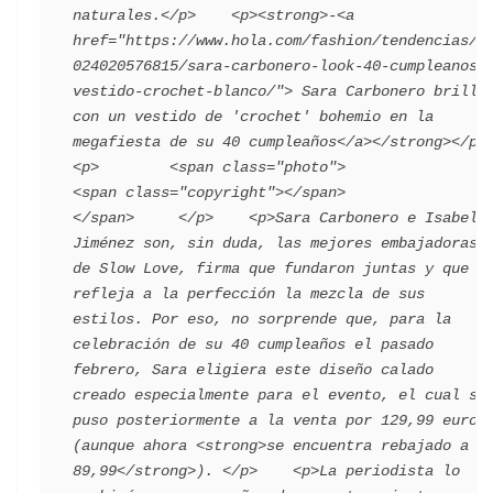
naturales.</p>    <p><strong>-<a 
href="https://www.hola.com/fashion/tendencias/2
024020576815/sara-carbonero-look-40-cumpleanos-
vestido-crochet-blanco/"> Sara Carbonero brilla 
con un vestido de 'crochet' bohemio en la 
megafiesta de su 40 cumpleaños</a></strong></p>    
<p>        <span class="photo">                        
<span class="copyright"></span>                                 
</span>     </p>    <p>Sara Carbonero e Isabel 
Jiménez son, sin duda, las mejores embajadoras 
de Slow Love, firma que fundaron juntas y que 
refleja a la perfección la mezcla de sus 
estilos. Por eso, no sorprende que, para la 
celebración de su 40 cumpleaños el pasado 
febrero, Sara eligiera este diseño calado 
creado especialmente para el evento, el cual se 
puso posteriormente a la venta por 129,99 euros 
(aunque ahora <strong>se encuentra rebajado a 
89,99</strong>). </p>    <p>La periodista lo 