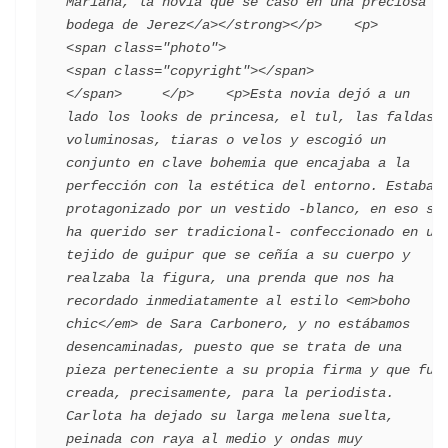
Mariana, la novia que se casó en una preciosa 
bodega de Jerez</a></strong></p>    <p>      
<span class="photo">                        
<span class="copyright"></span>                                 
</span>     </p>    <p>Esta novia dejó a un 
lado los looks de princesa, el tul, las faldas 
voluminosas, tiaras o velos y escogió un 
conjunto en clave bohemia que encajaba a la 
perfección con la estética del entorno. Estaba 
protagonizado por un vestido -blanco, en eso sí 
ha querido ser tradicional- confeccionado en un 
tejido de guipur que se ceñía a su cuerpo y 
realzaba la figura, una prenda que nos ha 
recordado inmediatamente al estilo <em>boho 
chic</em> de Sara Carbonero, y no estábamos 
desencaminadas, puesto que se trata de una 
pieza perteneciente a su propia firma y que fue 
creada, precisamente, para la periodista. 
Carlota ha dejado su larga melena suelta, 
peinada con raya al medio y ondas muy 