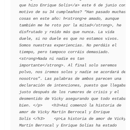
que hizo Enrique Solís</a> este 6 de junio con 
motivo de su 34 cumpleaños? “Han pasado muchas 
cosas en este año: h<strong>e amado, aunque 
también me he roto por la mitad</strong>, he 
disfrutado y reído más que nunca. La vida 
duele, si no duele es que no estamos vivos. 
Somos nuestras experiencias. No perdáis el 
tiempo, pero tampoco corráis demasiado. 
<strong>Nada ni nadie es tan 
importante</strong>. Al final solo seremos 
polvo, nos iremos solos y nadie se acordará de 
nosotros”. Las palabras de ambos parecen una 
declaración de intenciones, puesto que llegaban 
justo después de los rumores de crisis y el 
desmentido de Vicky asegurando que todo estaba 
bien. </p>    <h3>Así comenzó la historia de 
amor de Vicky Martín Berrocal y Enrique 
Solís </h3>    <p>La historia de amor de Vicky 
Martín Berrocal y Enrique Solías ha estado 