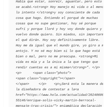
Había que estar, sonreír, aguantar… pero esto 
se acabó.<strong> Hoy manejo mi vida o al menos 
lo intento </strong>y soy consciente de cada 
cosa que hago. Entiendo el porqué de muchas 
cosas que no supe gestionar, hoy sé porque 
sufrí y porque lloré y hoy voy donde quiero y 
vuelvo donde quiero. Sin miedos, sin importarme 
el qué dirán. Hoy soy definitivamente libre. 
Hoy me da igual que el mundo gire, yo giro a mi 
antojo. Y no sé muy bien si lo que hago está 
bien o mal, pero no me preocupa. <strong>Mi 
vida es mía y a la única a la que tengo que 
rendir cuentas es a mi misma</strong>”. </p>    
<p>      <span class="photo">                        
<span class="copyright"></span>                                 
</span>     </p>    <p>¿Será esta la manera de 
la diseñadora de contestar a la<a 
href="https://www.hola.com/actualidad/202406062
55146/enrique-solis-vicky-martin-berrocal-
mensaje-tras-crisis/"> enigmática declaración 