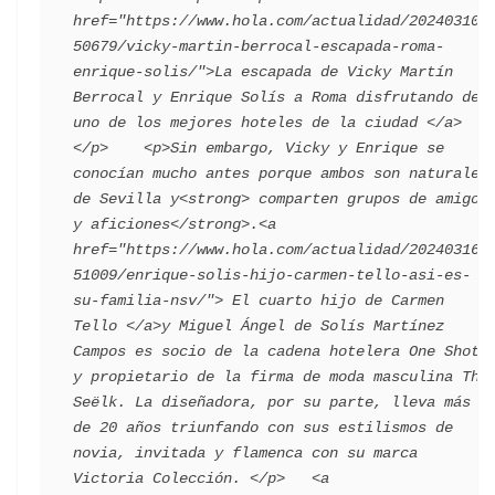
href="https://www.hola.com/actualidad/202403102
50679/vicky-martin-berrocal-escapada-roma-
enrique-solis/">La escapada de Vicky Martín 
Berrocal y Enrique Solís a Roma disfrutando de 
uno de los mejores hoteles de la ciudad </a>
</p>    <p>Sin embargo, Vicky y Enrique se 
conocían mucho antes porque ambos son naturales 
de Sevilla y<strong> comparten grupos de amigos 
y aficiones</strong>.<a 
href="https://www.hola.com/actualidad/202403162
51009/enrique-solis-hijo-carmen-tello-asi-es-
su-familia-nsv/"> El cuarto hijo de Carmen 
Tello </a>y Miguel Ángel de Solís Martínez 
Campos es socio de la cadena hotelera One Shot 
y propietario de la firma de moda masculina The 
Seëlk. La diseñadora, por su parte, lleva más 
de 20 años triunfando con sus estilismos de 
novia, invitada y flamenca con su marca 
Victoria Colección. </p>   ​<a 