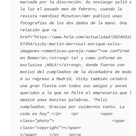
marcada por la discreción. Su noviazgo salió a 
la luz el pasado mes de febrero, cuando la 
revista <em>Diez Minutos</em> publicó unas 
fotografías de los dos dados de la mano. Una 
relación que <a 
href="https://www.hola.com/actualidad/202403193
57454/vicky-martin-berrocal-enrique-solis-
imagenes-romanticas-pareja-roma/">se confirmó 
en Roma</a>,<strong> tal y como informó en 
exclusiva ¡HOLA!</strong>, donde fueron con 
motivo del cumpleaños de la diseñadora de moda. 
A su regreso a Madrid, Vicky también celebró 
una gran fiesta con todos sus amigos y seres 
queridos a la que no faltó el empresario que le 
dedicó unas bonitas palabras. “Feliz 
cumpleaños. Gracias por cuidarnos tanto. La 
vida es hoy”.</p>    <p>         <span 
class="photo">                        <span 
class="copyright"></span>                                 
</span>     </p>    <p><a 