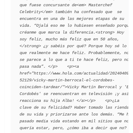
que fuese concursante de<em> Masterchef 
Celebrity</em> también ha confesado que  se 
encuentra en una de las mejores etapas de su 
vida. “Ojalá eso me lo hubiesen enseñado porque 
créanme que marca la diferencia.<strong> Hoy 
soy feliz, mucho más feliz que en 50 años,
</strong> ¿y sabéis por qué? Porque hoy sé lo 
que realmente me hace feliz. Probablemente, no 
se parece a lo que a ti te hace feliz, pero no 
pasa nada”. </p>    <p><a 
href="https://www.hola.com/actualidad/202404092
52129/vicky-martin-berrocal-el-cordobes-
coinciden-tardear/">Vicky Martín Berrocal y 'El 
Cordobés' se reencuentran en televisión ¡y así 
reacciona su hija Alba! </a></p>    <p>¿La 
clave de su felicidad? Haber tomado las riendas 
de su vida y priorizarse ante los demás. “Me he 
pasado media vida estando en mil sitios que no 
quería estar, pero, ¿cómo iba a decir que no? 