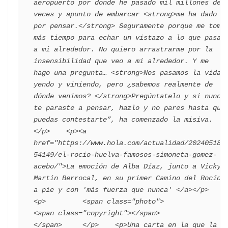
aeropuerto por donde he pasado mil millones de 
veces y apunto de embarcar <strong>me ha dado 
por pensar.</strong> Seguramente porque me tomo 
más tiempo para echar un vistazo a lo que pasa 
a mi alrededor. No quiero arrastrarme por la 
insensibilidad que veo a mi alrededor. Y me 
hago una pregunta… <strong>Nos pasamos la vida 
yendo y viniendo, pero ¿sabemos realmente de 
dónde venimos? </strong>Pregúntatelo y si nunca 
te paraste a pensar, hazlo y no pares hasta que 
puedas contestarte”, ha comenzado la misiva.
</p>    <p><a 
href="https://www.hola.com/actualidad/202405182
54149/el-rocio-huelva-famosos-simoneta-gomez-
acebo/">La emoción de Alba Díaz, junto a Vicky 
Martin Berrocal, en su primer Camino del Rocío 
a pie y con 'más fuerza que nunca' </a></p>    
<p>         <span class="photo">                        
<span class="copyright"></span>                                 
</span>     </p>    <p>Una carta en la que la 