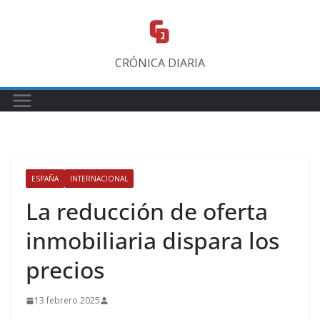
Saltar
al
contenido
CRÓNICA DIARIA
ESPAÑA
INTERNACIONAL
La reducción de oferta
inmobiliaria dispara los
precios
13 febrero 2025