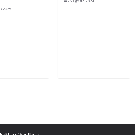
26 agosto 2024
o 2025
lorMag
y
WordPress
.