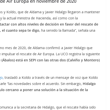
 de Air Europa en noviembre de 2020
los y Koldo, que de Aldama y Javier Hidalgo llegaron a mantener
y la actual ministra de Hacienda, así como con la
actar con altos niveles de decisión en favor del rescate de
, el cuanto sepa te digo,
ha servido la llamada”, señala una
smo mes de 2020, de Aldama confirmó a Javier Hidalgo que
 impulsar el rescate de Air Europa. La UCO registra la siguiente
fe (Ábalos) está en SEPI con las otras dos (Calviño y Montero)
go,
trasladó a Koldo a través de un mensaje de voz que Koldo
 darle “las novedades sobre el acuerdo. Sin embargo,
Hidalgo
lo cercano a poner una solución a la situación de la
unica a la secretaria de Hidalgo, que el rescate había sido