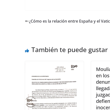
¿Cómo es la relación entre España y el Vati
También te puede gustar
Mouli
en lo
denun
llegad
juzgad
defie
inoce