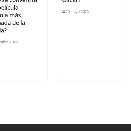
película
20 mayo 2025
ola más
ada de la
ia?
embre 2025