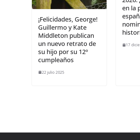
en la 
españ
​¡Felicidades, George!
nomin
Guillermo y Kate
histor
Middleton publican
un nuevo retrato de
17 dici
su hijo por su 12º
cumpleaños
22 julio 2025