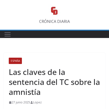
Saltar
al
contenido
CRÓNICA DIARIA
ESPAÑA
Las claves de la
sentencia del TC sobre la
amnistía
27 junio 2025
Lopez