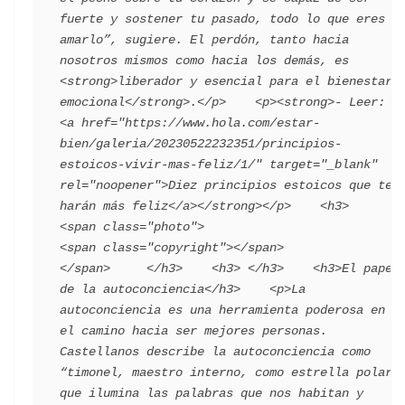
fuerte y sostener tu pasado, todo lo que eres y 
amarlo”, sugiere. El perdón, tanto hacia 
nosotros mismos como hacia los demás, es 
<strong>liberador y esencial para el bienestar 
emocional</strong>.</p>    <p><strong>- Leer: 
<a href="https://www.hola.com/estar-
bien/galeria/20230522232351/principios-
estoicos-vivir-mas-feliz/1/" target="_blank" 
rel="noopener">Diez principios estoicos que te 
harán más feliz</a></strong></p>    <h3>       
<span class="photo">                        
<span class="copyright"></span>                                 
</span>     </h3>    <h3> </h3>    <h3>El papel 
de la autoconciencia</h3>    <p>La 
autoconciencia es una herramienta poderosa en 
el camino hacia ser mejores personas. 
Castellanos describe la autoconciencia como 
“timonel, maestro interno, como estrella polar, 
que ilumina las palabras que nos habitan y 