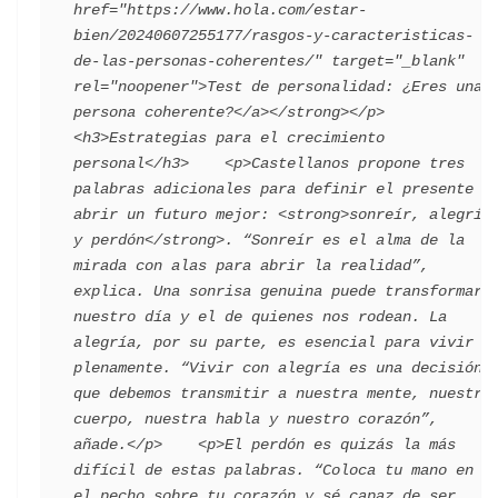
href="https://www.hola.com/estar-
bien/20240607255177/rasgos-y-caracteristicas-
de-las-personas-coherentes/" target="_blank" 
rel="noopener">Test de personalidad: ¿Eres una 
persona coherente?</a></strong></p>    
<h3>Estrategias para el crecimiento 
personal</h3>    <p>Castellanos propone tres 
palabras adicionales para definir el presente y 
abrir un futuro mejor: <strong>sonreír, alegría 
y perdón</strong>. “Sonreír es el alma de la 
mirada con alas para abrir la realidad”, 
explica. Una sonrisa genuina puede transformar 
nuestro día y el de quienes nos rodean. La 
alegría, por su parte, es esencial para vivir 
plenamente. “Vivir con alegría es una decisión 
que debemos transmitir a nuestra mente, nuestro 
cuerpo, nuestra habla y nuestro corazón”, 
añade.</p>    <p>El perdón es quizás la más 
difícil de estas palabras. “Coloca tu mano en 
el pecho sobre tu corazón y sé capaz de ser 