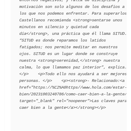
entornos negativos, y falta de disciplina y 
motivación son solo algunos de los desafíos a 
los que nos podemos enfrentar. Para superarlos, 
Castellanos recomienda <strong>sentarse unos 
minutos en silencio y quietud cada 
día</strong>, una práctica que él llama SITUD. 
“SITUD es donde reparamos los latidos 
fatigados; nos permite meditar en nuestros 
ojos. SITUD es un lugar donde se construye 
nuestra <strong>serenidad,</strong> nuestra 
calma, lo que llamamos paz interior”, explica.
</p>    <p>Todo ello nos ayudará a ser mejores 
personas. </p>    <p><strong>- Relacionado:<a 
href="https://%C2%A0https//www.hola.com/estar-
bien/20231003240786/como-caer-bien-a-la-gente/" 
target="_blank" rel="noopener">Las claves para 