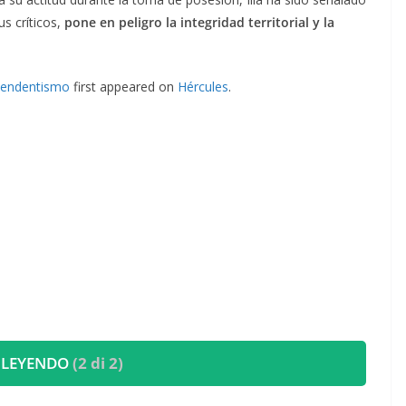
us críticos,
pone en peligro la integridad territorial y la
ependentismo
first appeared on
Hércules
.
 LEYENDO
(2 di 2)