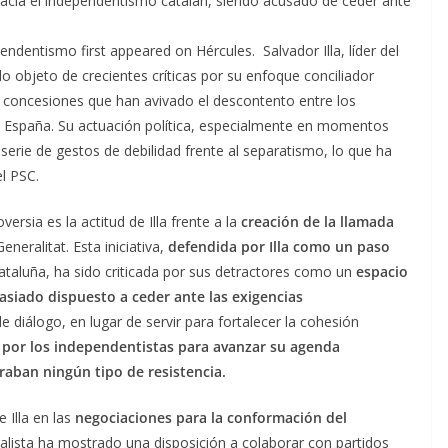
 hacia el independentismo catalán, siendo acusado de ceder ante
endentismo first appeared on Hércules. Salvador Illa, líder del
do objeto de crecientes críticas por su enfoque conciliador
 concesiones que han avivado el descontento entre los
e España. Su actuación política, especialmente en momentos
erie de gestos de debilidad frente al separatismo, lo que ha
el PSC.
rsia es la actitud de Illa frente a la
creación de la llamada
eneralitat. Esta iniciativa,
defendida por Illa como un paso
ataluña, ha sido criticada por sus detractores como un
espacio
siado dispuesto a ceder ante las exigencias
de diálogo, en lugar de servir para fortalecer la cohesión
a por los independentistas para avanzar su agenda
traban ningún tipo de resistencia.
 Illa en las
negociaciones para la conformación del
cialista ha mostrado una disposición a colaborar con partidos