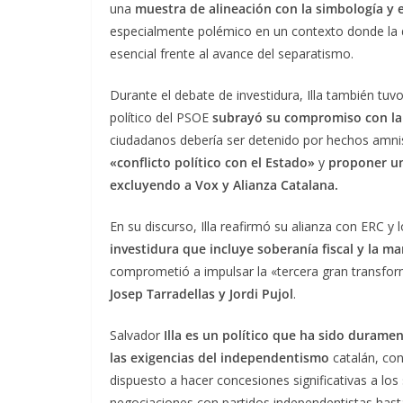
una
muestra de alineación con la simbología y 
especialmente polémico en un contexto donde la 
esencial frente al avance del separatismo.
Durante el debate de investidura, Illa también tu
político del PSOE
subrayó su compromiso con la 
ciudadanos debería ser detenido por hechos amnis
«conflicto político con el Estado»
y
proponer un
excluyendo a Vox y Alianza Catalana.
En su discurso, Illa reafirmó su alianza con ERC 
investidura que incluye soberanía fiscal y la m
comprometió a impulsar la «tercera gran transfo
Josep Tarradellas y Jordi Pujol
.
Salvador
Illa es un político que ha sido durame
las exigencias del independentismo
catalán, co
dispuesto a hacer concesiones significativas a lo
negociaciones con partidos independentistas hasta