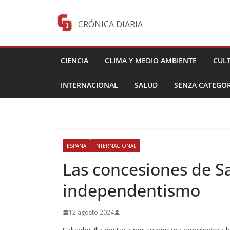
Saltar
al
CRÓNICA DIARIA
contenido
CIENCIA
CLIMA Y MEDIO AMBIENTE
CUL
INTERNACIONAL
SALUD
SENZA CATEGOR
ESPAÑA
INTERNACIONAL
Las concesiones de Sal
independentismo
12 agosto 2024