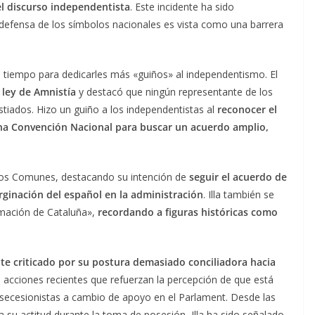
el discurso independentista
. Este incidente ha sido
defensa de los símbolos nacionales es vista como una barrera
vo tiempo para dedicarles más «guiños» al independentismo. El
ley de Amnistía
y destacó que ningún representante de los
tiados. Hizo un guiño a los independentistas al
reconocer el
a Convención Nacional para buscar un acuerdo amplio,
y los Comunes, destacando su intención de
seguir el acuerdo de
arginación del español en la administración
. Illa también se
rmación de Cataluña»,
recordando a figuras históricas como
nte criticado por su postura demasiado conciliadora hacia
n acciones recientes que refuerzan la percepción de que está
s secesionistas a cambio de apoyo en el Parlament. Desde las
 su actitud durante la toma de posesión, Illa ha sido señalado