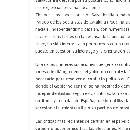
Salvador Illa destaca por su postura conciliadora
sus exigencias en varias ocasiones
The post Las concesiones de Salvador Illa al indep
Partido de los Socialistas de Cataluña (PSC), ha si
hacia el independentismo catalán, con numerosas
sectores más firmes en la defensa de la unidad d
clave, ha sido interpretada por muchos como una s
puesto en cuestión su liderazgo y la orientación d
Una de las primeras situaciones que generó controve
«mesa de diálogo»
entre el gobierno central y la G
necesario para resolver el conflicto
político en C
donde el Gobierno central se ha mostrado dema
independentistas
. Según estos críticos, la mesa 
territorial y la unidad de España,
ha sido utilizad
secesionista, mientras Illa y su partido no mos
Las críticas más recientes se centran en el papel de
gobierno autonómico tras las elecciones
. El so