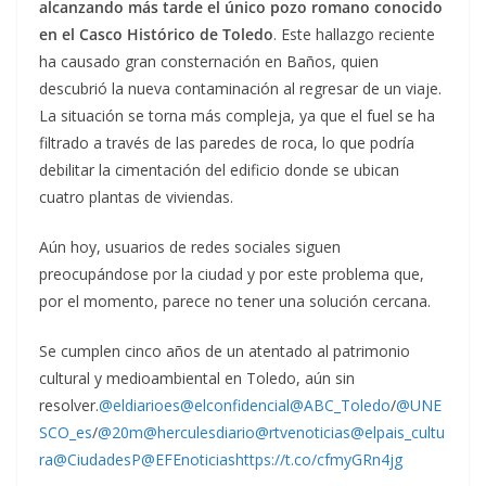
alcanzando más tarde el único pozo romano conocido
en el Casco Histórico de Toledo
. Este hallazgo reciente
ha causado gran consternación en Baños, quien
descubrió la nueva contaminación al regresar de un viaje.
La situación se torna más compleja, ya que el fuel se ha
filtrado a través de las paredes de roca, lo que podría
debilitar la cimentación del edificio donde se ubican
cuatro plantas de viviendas.
Aún hoy, usuarios de redes sociales siguen
preocupándose por la ciudad y por este problema que,
por el momento, parece no tener una solución cercana.
Se cumplen cinco años de un atentado al patrimonio
cultural y medioambiental en Toledo, aún sin
resolver.
@eldiarioes
@elconfidencial
@ABC_Toledo
/
@UNE
SCO_es
/
@20m
@herculesdiario
@rtvenoticias
@elpais_cultu
ra
@CiudadesP
@EFEnoticias
https://t.co/cfmyGRn4jg