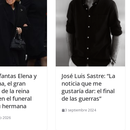
nfantas Elena y
​José Luis Sastre: “La
na, el gran
noticia que me
de la reina
gustaría dar: el final
en el funeral
de las guerras”
u hermana
3 septiembre 2024
o 2026