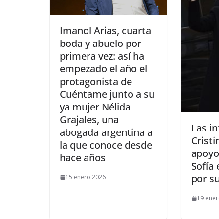
​Imanol Arias, cuarta
boda y abuelo por
primera vez: así ha
empezado el año el
protagonista de
Cuéntame junto a su
ya mujer Nélida
Grajales, una
​Las i
abogada argentina a
Cristi
la que conoce desde
apoyo 
hace años
Sofía 
por s
15 enero 2026
19 ener