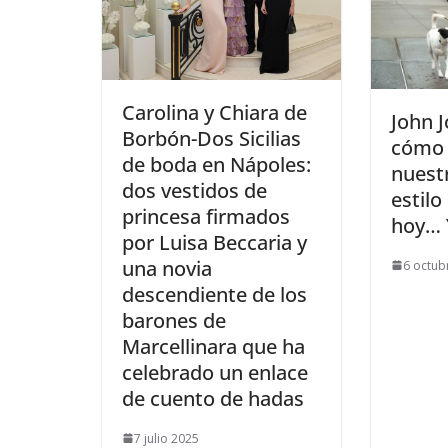
​Carolina y Chiara de
​John 
Borbón-Dos Sicilias
cómo 
de boda en Nápoles:
nuest
dos vestidos de
estilo
princesa firmados
hoy… 
por Luisa Beccaria y
una novia
6 octub
descendiente de los
barones de
Marcellinara que ha
celebrado un enlace
de cuento de hadas
7 julio 2025