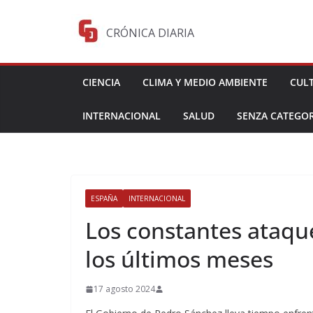
Saltar
al
CRÓNICA DIARIA
contenido
CIENCIA
CLIMA Y MEDIO AMBIENTE
CUL
INTERNACIONAL
SALUD
SENZA CATEGOR
ESPAÑA
INTERNACIONAL
Los constantes ataqu
los últimos meses
17 agosto 2024