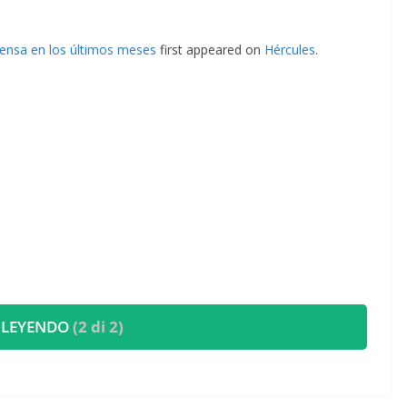
rensa en los últimos meses
first appeared on
Hércules
.
 LEYENDO
(2 di 2)