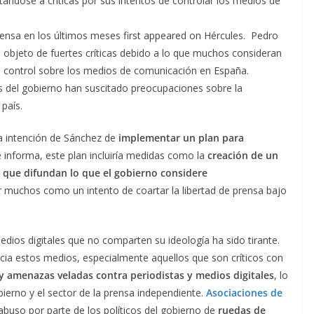
ándose a críticas por sus intentos de controlar los medios de
ensa en los últimos meses first appeared on Hércules. Pedro
 objeto de fuertes críticas debido a lo que muchos consideran
de control sobre los medios de comunicación en España.
 del gobierno han suscitado preocupaciones sobre la
 país.
a intención de Sánchez de
implementar un plan para
e informa, este plan incluiría medidas como la
creación de un
s que difundan lo que el gobierno considere
 por muchos como un intento de coartar la libertad de prensa bajo
medios digitales que no comparten su ideología ha sido tirante.
ia estos medios, especialmente aquellos que son críticos con
y amenazas veladas contra periodistas y medios digitales
, lo
bierno y el sector de la prensa independiente.
Asociaciones de
buso por parte de los políticos del gobierno de
ruedas de