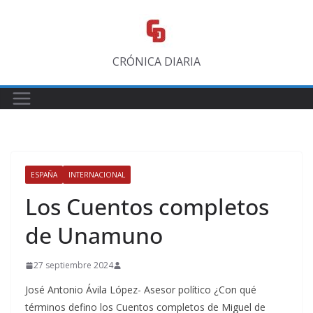
Saltar
al
contenido
CRÓNICA DIARIA
ESPAÑA
INTERNACIONAL
Los Cuentos completos
de Unamuno
27 septiembre 2024
José Antonio Ávila López- Asesor político ¿Con qué
términos defino los Cuentos completos de Miguel de