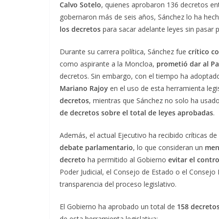
Calvo Sotelo
, quienes aprobaron 136 decretos en
gobernaron más de seis años, Sánchez lo ha hec
los decretos
para sacar adelante leyes sin pasar p
Durante su carrera política, Sánchez fue
crítico c
como aspirante a la Moncloa,
prometió dar al P
decretos. Sin embargo, con el tiempo ha adoptad
Mariano Rajoy
en el uso de esta herramienta legi
decretos
, mientras que Sánchez no solo ha usad
de decretos sobre el total de leyes aprobadas
.
Además, el actual Ejecutivo ha recibido críticas de
debate parlamentario
, lo que consideran un
men
decreto
ha permitido al Gobierno
evitar el contr
Poder Judicial, el Consejo de Estado o el Consejo E
transparencia del proceso legislativo.
El Gobierno ha aprobado un total de
158 decreto
de esta herramienta legislativa;