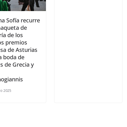
ina Sofía recurre
haqueta de
ía de los
os premios
sa de Asturias
la boda de
s de Grecia y
i
nogiannis
ro 2025