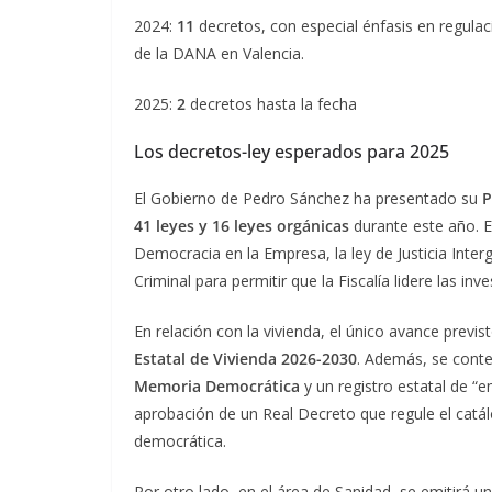
2024:
11
decretos, con especial énfasis en regulac
de la DANA en Valencia.
2025:
2
decretos hasta la fecha
Los decretos-ley esperados para 2025
El Gobierno de Pedro Sánchez ha presentado su
P
41 leyes y 16 leyes orgánicas
durante este año. E
Democracia en la Empresa, la ley de Justicia Inter
Criminal para permitir que la Fiscalía lidere las inve
En relación con la vivienda, el único avance previs
Estatal de Vivienda 2026-2030
. Además, se cont
Memoria Democrática
y un registro estatal de “
aprobación de un Real Decreto que regule el catá
democrática.
Por otro lado, en el área de Sanidad, se emitirá un