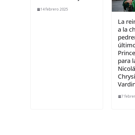
14 febrero 2025
​La re
a la c
pedrer
últim
Prince
para 
Nicolá
Chrys
Vardi
7 febre