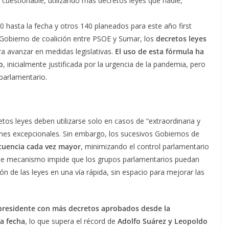
 cuestionable, utilizando más decretos leyes que nadie,
 hasta la fecha y otros 140 planeados para este año first
 Gobierno de coalición entre PSOE y Sumar, los
decretos leyes
a avanzar en medidas legislativas.
El uso de esta fórmula ha
o
, inicialmente justificada por la urgencia de la pandemia, pero
 parlamentario.
tos leyes deben utilizarse solo en casos de “extraordinaria y
iones excepcionales. Sin embargo, los sucesivos Gobiernos de
cuencia cada vez mayor
, minimizando el control parlamentario
Este mecanismo impide que los grupos parlamentarios puedan
ón de las leyes en una vía rápida, sin espacio para mejorar las
 presidente con más decretos aprobados desde la
la fecha
, lo que supera el récord de
Adolfo Suárez y Leopoldo