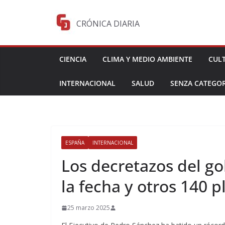
Saltar
al
CRÓNICA DIARIA
contenido
CIENCIA
CLIMA Y MEDIO AMBIENTE
CUL
INTERNACIONAL
SALUD
SENZA CATEGOR
ESPAÑA
INTERNACIONAL
Los decretazos del go
la fecha y otros 140 
25 marzo 2025