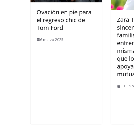
​Ovación en pie para
​Zara 
el regreso chic de
sincer
Tom Ford
famili
6 marzo 2025
enfre
misma
que l
apoy
mutu
30 juni