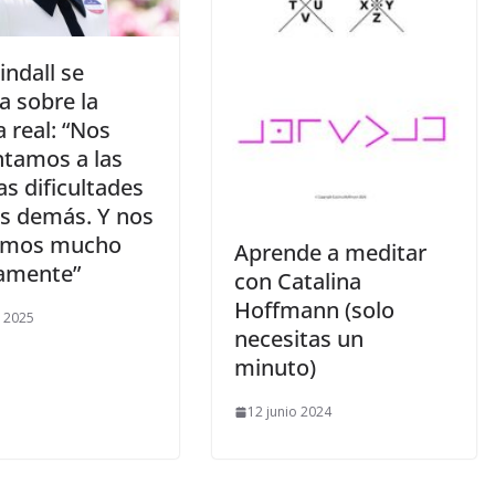
Tindall se
a sobre la
a real: “Nos
ntamos a las
s dificultades
os demás. Y nos
amos mucho
​Aprende a meditar
amente”
con Catalina
Hoffmann (solo
o 2025
necesitas un
minuto)
12 junio 2024