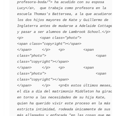
profesora-boda/"> ha acudido con su esposa 
Lucy</a>,  que trabaja como profesora en la 
escuela Thomas's Battersea, a la que acudieron 
los dos hijos mayores de Kate y Guillermo de 
Inglaterra antes de mudarse a Adelaide Cottage 
y pasar a ser alumnos de Lambrook School.</p>    
<p>        <span class="photo">                        
<span class="copyright"></span>                                 
</span>     </p>    <p>         <span 
class="photo">                        <span 
class="copyright"></span>                                 
</span>     </p>    <p>         <span 
class="photo">                        <span 
class="copyright"></span>                                 
</span>     </p>    <p>En estos últimos meses, 
el día a día del matrimonio Middleton ha girado 
en torno a las necesidades de su hija Kate, 
quien ha querido vivir este proceso en la más 
estricta intimidad, rodeada únicamente de sus 
más allegados y enfocada "en las cosas que me 