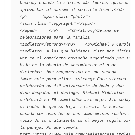
buenos, cuando te sientes más fuerte, quieres 
aprovechar al máximo el sentirte bien".</p>    
<p>      <span class="photo">                        
<span class="copyright"></span>                                 
</span>     </p>    <h3><strong>Semana de 
celebraciones para la familia 
Middleton</strong></h3>    <p>Michael y Carole 
Middleton, a los que habíamos visto por última 
vez en el concierto navideño organizado por su 
hija en la Abadia de Westminster el 8 de 
diciembre, han reaparecido en una semana 
importante para ellos. <strong> Este viernes 
celebrarán su 44º aniversario de boda y dos 
días después, el domingo, Michael Middleton 
celebrará su 75 cumpleaños</strong>. Sin duda, 
el hecho de que su hija  retomara la semana 
pasada por unas horas sus compromisos reales en 
medio de su tratamiento es el mejor regalo para 
la pareja. Porque como<a 
href="https://www.hola.com/realeza/casa_inglesa