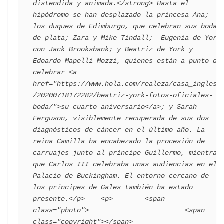
distendida y animada.</strong> Hasta el 
hipódromo se han desplazado la princesa Ana; 
los duques de Edimburgo, que celebran sus bodas 
de plata; Zara y Mike Tindall;  Eugenia de York 
con Jack Brooksbank; y Beatriz de York y 
Edoardo Mapelli Mozzi, quienes están a punto de 
celebrar <a 
href="https://www.hola.com/realeza/casa_inglesa
/20200718172282/beatriz-york-fotos-oficiales-
boda/">su cuarto aniversario</a>; y Sarah 
Ferguson, visiblemente recuperada de sus dos 
diagnósticos de cáncer en el último año. La 
reina Camilla ha encabezado la procesión de 
carruajes junto al príncipe Guillermo, mientras 
que Carlos III celebraba unas audiencias en el 
Palacio de Buckingham. El entorno cercano de 
los príncipes de Gales también ha estado 
presente.</p>    <p>        <span 
class="photo">                        <span 
class="copyright"></span>                                 