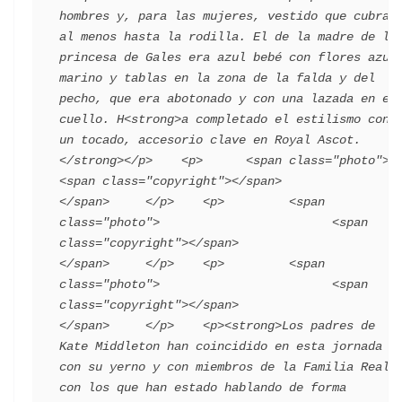
hombres y, para las mujeres, vestido que cubra 
al menos hasta la rodilla. El de la madre de la 
princesa de Gales era azul bebé con flores azul 
marino y tablas en la zona de la falda y del 
pecho, que era abotonado y con una lazada en el 
cuello. H<strong>a completado el estilismo con 
un tocado, accesorio clave en Royal Ascot.
</strong></p>    <p>      <span class="photo">                        
<span class="copyright"></span>                                 
</span>     </p>    <p>         <span 
class="photo">                        <span 
class="copyright"></span>                                 
</span>     </p>    <p>         <span 
class="photo">                        <span 
class="copyright"></span>                                 
</span>     </p>    <p><strong>Los padres de 
Kate Middleton han coincidido en esta jornada 
con su yerno y con miembros de la Familia Real 
con los que han estado hablando de forma 