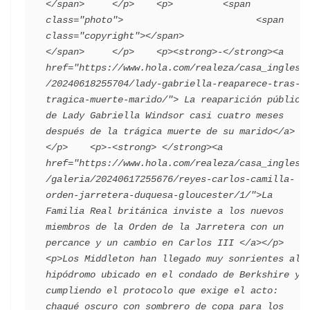
</span>     </p>    <p>         <span 
class="photo">                        <span 
class="copyright"></span>                                 
</span>     </p>    <p><strong>-</strong><a 
href="https://www.hola.com/realeza/casa_inglesa
/20240618255704/lady-gabriella-reaparece-tras-
tragica-muerte-marido/"> La reaparición pública 
de Lady Gabriella Windsor casi cuatro meses 
después de la trágica muerte de su marido</a>
</p>    <p>-<strong> </strong><a 
href="https://www.hola.com/realeza/casa_inglesa
/galeria/20240617255676/reyes-carlos-camilla-
orden-jarretera-duquesa-gloucester/1/">La 
Familia Real británica inviste a los nuevos 
miembros de la Orden de la Jarretera con un 
percance y un cambio en Carlos III </a></p>    
<p>Los Middleton han llegado muy sonrientes al 
hipódromo ubicado en el condado de Berkshire y 
cumpliendo el protocolo que exige el acto: 
chaqué oscuro con sombrero de copa para los 