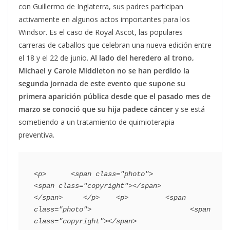
con Guillermo de Inglaterra, sus padres participan
activamente en algunos actos importantes para los
Windsor. Es el caso de Royal Ascot, las populares
carreras de caballos que celebran una nueva edición entre
el 18 y el 22 de junio.
Al lado del heredero al trono,
Michael y Carole Middleton no se han perdido la
segunda jornada de este evento que supone su
primera aparición pública desde que el pasado mes de
marzo se conoció que su hija padece cáncer
y se está
sometiendo a un tratamiento de quimioterapia
preventiva.
<p>      <span class="photo">                        
<span class="copyright"></span>                                 
</span>     </p>    <p>         <span 
class="photo">                        <span 
class="copyright"></span>                                 