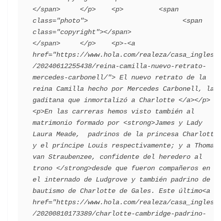
</span>     </p>    <p>         <span 
class="photo">                        <span 
class="copyright"></span>                                 
</span>     </p>    <p>-<a 
href="https://www.hola.com/realeza/casa_inglesa
/20240612255438/reina-camilla-nuevo-retrato-
mercedes-carbonell/"> El nuevo retrato de la 
reina Camilla hecho por Mercedes Carbonell, la 
gaditana que inmortalizó a Charlotte </a></p>    
<p>En las carreras hemos visto también al 
matrimonio formado por <strong>James y Lady 
Laura Meade,  padrinos de la princesa Charlotte 
y el príncipe Louis respectivamente; y a Thomas 
van Straubenzee, confidente del heredero al 
trono </strong>desde que fueron compañeros en 
el internado de Ludgrove y también padrino de 
bautismo de Charlotte de Gales. Este último<a 
href="https://www.hola.com/realeza/casa_inglesa
/20200810173389/charlotte-cambridge-padrino-