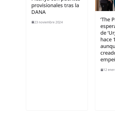
provisionales tras la
DANA
​‘The P
23 noviembre 2024
esper
de ‘Ur
hace 
aunqu
cread
empeñ
12 ener