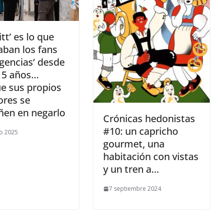
itt’ es lo que
aban los fans
gencias’ desde
15 años…
e sus propios
ores se
en en negarlo
​Crónicas hedonistas
#10: un capricho
o 2025
gourmet, una
habitación con vistas
y un tren a…
7 septiembre 2024