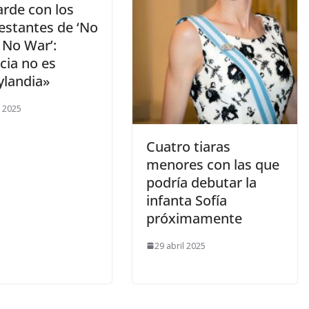
arde con los
estantes de ‘No
 No War’:
cia no es
ylandia»
o 2025
​Cuatro tiaras
menores con las que
podría debutar la
infanta Sofía
próximamente
29 abril 2025