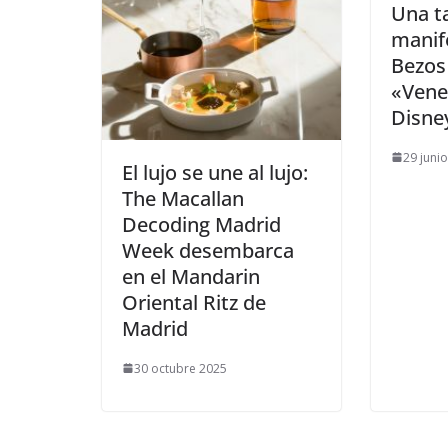
​Una t
manif
Bezos
«Vene
Disne
29 juni
​El lujo se une al lujo:
The Macallan
Decoding Madrid
Week desembarca
en el Mandarin
Oriental Ritz de
Madrid
30 octubre 2025