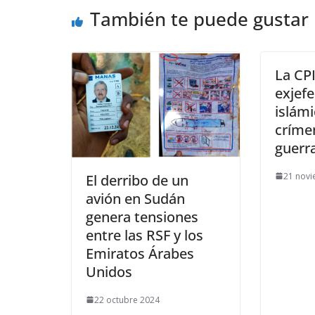
También te puede gustar
La CP
exjefe
islámi
críme
guerr
21 nov
El derribo de un
avión en Sudán
genera tensiones
entre las RSF y los
Emiratos Árabes
Unidos
22 octubre 2024