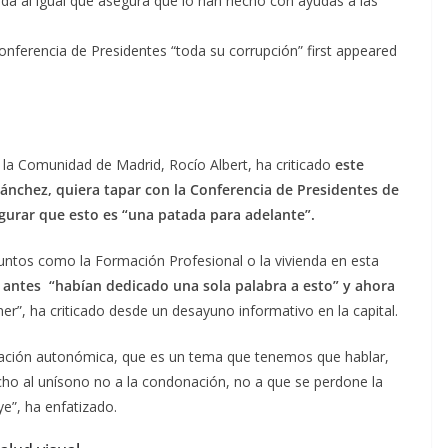
da al igual que asegura que lo han hecho con ayudas a las
onferencia de Presidentes “toda su corrupción” first appeared
la Comunidad de Madrid, Rocío Albert, ha criticado
este
Sánchez, quiera tapar con la Conferencia de Presidentes de
gurar que esto es “una patada para adelante”.
suntos como la Formación Profesional o la vivienda en esta
antes “habían dedicado una sola palabra a esto” y ahora
er”, ha criticado desde un desayuno informativo en la capital.
ación autonómica, que es un tema que tenemos que hablar,
o al unísono no a la condonación, no a que se perdone la
e”, ha enfatizado.