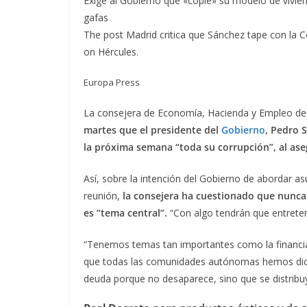
Exige al Gobierno que «copie» su modelo de vivien
gafas
The post Madrid critica que Sánchez tape con la C
on Hércules.
Europa Press
La consejera de Economía, Hacienda y Empleo de 
martes que el presidente del
Gobierno
, Pedro 
la próxima semana “toda su corrupción”, al ase
Así, sobre la intención del Gobierno de abordar a
reunión,
la consejera ha cuestionado que nunca 
es “tema central”.
“Con algo tendrán que entreten
“Tenemos temas tan importantes como la financi
que todas las comunidades autónomas hemos dich
deuda porque no desaparece, sino que se distribuy