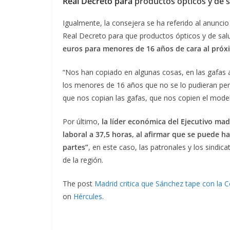
Real Decreto para
productos ópticos y de s
Igualmente, la consejera se ha referido al anunci
Real Decreto para que productos ópticos y de salud
euros para menores de 16 años de cara al próx
“Nos han copiado en algunas cosas, en las gafas
los menores de 16 años que no se lo pudieran perm
que nos copian las gafas, que nos copien el modelo
Por último,
la líder económica del Ejecutivo mad
laboral a 37,5 horas, al afirmar que se puede h
partes”
, en este caso, las patronales y los sind
de la región.
The post
Madrid critica que Sánchez tape con la C
on
Hércules
.