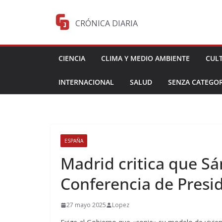
Saltar
al
CRÓNICA DIARIA
contenido
CIENCIA
CLIMA Y MEDIO AMBIENTE
CUL
INTERNACIONAL
SALUD
SENZA CATEGOR
ESPAÑA
Madrid critica que Sá
Conferencia de Presi
27 mayo 2025
Lopez