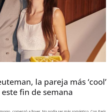
euteman, la pareja más ‘cool’
n este fin de semana
 consigo no llorar y no arruinarme el maquillaje, porque soy muy llorona en momentos así de bonitos…—¿Estáis manteniendo el secreto de vuestros respectivos “looks” del uno para el otro?—Siguiendo la tradición, Tom no sabe nada de mi vestido. Para mí, era muy importante que fuera sorpresa y ver su emoción y reacción en el día de la boda. Pero… Yo sí que he visto su traje (risas) Para él, era más importante y divertido compartir esta experiencia conmigo, diseñarlo juntos y disfrutar de todo de principio a final. —Oye, y Tom ¿se ha dejado aconsejar? ¿Será clásico? ¿Innovará?—¡Tom estará guapísimo! En cada fitting con Cifonelli, que le está creando el traje a medida, me enamoro más. También ha sido muy divertido. Empezando de cero y teníamos muchos más colores entre los que elegir. El estilo de Tom es clásico, por lo que tuvimos bastante claro desde el principio lo que buscábamos. Aún así, nos hemos dejado aconsejar por Massimo y Lorenzo Cifonelli, que tienen una experiencia y estilo impresionante. Además, Tom tendrá una sorpresa el día de la boda. El también quiere hacer un cambio de “outfit”!—Por cierto, ¿vuestras familias se conocen? —Sí, en su mayoría se conocían desde hace años, pero el encuentro de todos juntos fue posible finalmente durante nuestra comida de pedida. Fue muy bonito poder ver a todos juntos… Esta es una de las dificultades de ser de diferentes países, no hay muchas ocasiones en que toda la familia se pueda juntar. —Durante la boda, ¿podréis resistiros a no coger la cámara y haceros mil millones de fotos?—Tom ha mencionado muchas veces que no podrá aguantarse sin hacer una foto o vídeo él mismo. Yo le intento convencer que se relaje y se olvide de todo, pero creo que al final alguna sí que haremos. Al final, también es bonito como recuerdo ver nuestra boda desde nuestro punto de vista: cómo nos veíamos el uno al otro. —Tú tienes una figura envidiable… No sé si en el menú habrá chocolate belga… Instantes después de que Tom la pidiera en matrimonio, comenzó a llover. No podía ser más romántico. Con París antes sus ojos y ellos, abrazados. Habían vuelto a su lugar favorito en el mundo. Allí, donde, muy jovencitos, comenzaron su vida juntos y donde ahora, hace casi un año de ese momento y una década después de completar sus estudios con un Máster de Fashion & Luxury Management, se prometían pasar la eternidad uno al lado del otro. Marta Sierra y Tom Peuteman miran hoy al cielo esperando que este fin de semana resplandezca azul y brillante, con un sol casi cegador a poder ser. Y muchas flores a su alrededor, y el mar susurrando en sus oídos. Se casan, por fin. A la orilla del Mediterráneo. Con Barcelona a sus pies, la ciudad de la novia. Dos días de celebraciones y de sorpresas. De magia y de moda. De estilo, de color y de fuegos de artificio. Porque todo es posible con esta pareja que, como en “Arabesco” de Stanley Donen, la acción y los juegos de prestidigitador son trepidantes. Ya sea a golpe de tacón o de vuelo de 360 grados de coleta. Y no. No tienen nada que envidiar ni a Sophia Loren y Gregory Peck. Son su versión 5.0, pero con el mismo “charme” clásico de entonces. Y si aquellos casaban tanto como un buen plato de pasta con “meatballs”. Ellos son un mix perfecto de Costa Brava y chocolate belga. ¡HOLA! les acompañará en sus dos grandes días. Jueves y viernes. Estará con ellos en su preboda y, por supuesto, cuando se den su tan ansiado “Sí, quiero”, doce años después de cruzar sus miradas en una disco de Mallorca. Pero no solo ahí, ojo. También estaremos durante los momentos de nervios previos, con los preparativos de última hora; con Marta cuando comience con su ritual de belleza para convertirse en una novia de ensueño; con la llegada de sus amigas que la acompañarán durante esas horas de risas y de confidencias; con las copitas de cava para “entonarse”; y con el maquillaje, la peluquería, la abotonadura de su vestido… La esperaremos a pie de escalera, con el novio, en su llegada a ese especialísimo enclave donde tendrá lugar la ceremonia. (Solo una pista, que los novios que todo sea una sorpresa incluso para los viandantes: Gaudí firmó los planos del edificio y las vidrieras obviamente, son modernistas y Patrimonio de la Humanidad). Por supuesto que entraremos en la fiesta, degustaremos el menú, daremos buena cuenta de los bouquets de mesa y de los emotivísimos discursos… Y cómo no, inmotalizaremos ese primer baile de casados. Pero antes… ¿Qué les parece si recordemos algunos de los detalles que ellos mismos nos dieron en las páginas de nuestra revista para abrir boca? Vamos a ello, aquí tienen algunos ítems tan divertidos como que, sin hacerlo aposta, eligieron 2024 para solidificar su relación y después se dieron cuenta de que, según la astrología china, “es el año más afortunado para casarse. La suma de los dígitos de esta cifra da 8, y el 8 simboliza el amor eterno entre marido y mujer. Así que ¡un punto extra para nosotros!”. —¿Teníais muy claro que tenían que ser Barcelona y junio las coordenadas para vuestra boda o barajábais opciones?—No, no lo teníamos nada claro al principio. Pasamos por varias opciones ya que nuestras familias están en diferentes países. Barajamos como posibilidades Bélgica, Francia y Barcelona, pero al final nos decantamos por Barcelona. —¿Estáis diseñando la boda que soñábais? ¿Es la boda que querías desde pequeña, Marta?—Sí, es exactamente tal y como la había soñado siempre. Tanto la decoración como el lugar, como el catering (se me hace la boca agua sólo de pensarlo…), pero especialmente ¡mi futuro marido! Que es lo más importante. —El vestido ¿también es un sueño hecho realidad? —Ay, estoy ta