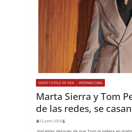
GENTE Y ESTILO DE VIDA
INTERNACIONAL
​Marta Sierra y Tom P
de las redes, se casa
12 junio 2024
Instantes después de que Tom la pidiera en matrimonio, comenzó a llover. No podía ser más romántico. Con París antes sus ojos y ellos, abrazados. Habían vuelto a su lugar favorito en el mundo. Allí, donde, muy jovencitos, comenzaron su vida juntos y donde ahora, hace casi un año de ese momento y una década después de completar sus estudios con un Máster de Fashion & Luxury Management, se prometían pasar la eternidad uno al lado del otro. Marta Sierra y Tom Peuteman miran hoy al cielo esperando que este fin de semana resplandezca azul y brillante, con un sol casi cegador a poder ser. Y muchas flores a su alrededor, y el mar susurrando en sus oídos. Se casan, por fin. A la orilla del Mediterráneo. Con Barcelona a sus pies, la ciudad de la novia. Dos días de celebraciones y de sorpresas. De magia y de moda. De estilo, de color y de fuegos de artificio. Porque todo es posible con esta pareja que, como en “Arabesco” de Stanley Donen, la acción y los juegos de prestidigitador son trepidantes. Ya sea a golpe de tacón o de vuelo de 360 grados de coleta. Y no. No tienen nada que envidiar ni a Sophia Loren y Gregory Peck. Son su versión 5.0, pero con el mismo “charme” clásico de entonces. Y si aquellos casaban tanto como un buen plato de pasta con “meatballs”. Ellos son un mix perfecto de Costa Brava y chocolate belga. ¡HOLA! les acompañará en sus dos grandes días. Jueves y viernes. Estará con ellos en su preboda y, por supuesto, cuando se den su tan ansiado “Sí, quiero”, doce años después de cruzar sus miradas en una disco de Mallorca. Pero no solo ahí, ojo. También estaremos durante los momentos de nervios previos, con los preparativos de última hora; con Marta cuando comience con su ritual de belleza para convertirse en una novia de ensueño; con la llegada de sus amigas que la acompañarán durante esas horas de risas y de confidencias; con las copitas de cava para “entonarse”; y con el maquillaje, la peluquería, la abotonadura de su vestido… La esperaremos a pie de escalera, con el novio, en su llegada a ese especialísimo enclave donde tendrá lugar la ceremonia. (Solo una pista, que los novios que todo sea una sorpresa incluso para los viandantes: Gaudí firmó los planos del edificio y las vidrieras obviamente, son modernistas y Patrimonio de la Humanidad). Por supuesto que entraremos en la fiesta, degustaremos el menú, daremos buena cuenta de los bouquets de mesa y de los emotivísimos discursos… Y cómo no, inmotalizaremos ese primer baile de casados. Pero antes… ¿Qué les parece si recordemos algunos de los detalles que ellos mismos nos dieron en las páginas de nuestra revista para abrir boca? Vamos a ello, aquí tienen algunos ítems tan divertidos como que, sin hacerlo aposta, eligieron 2024 para solidificar su relación y después se dieron cuenta de que, según la astrología china, “es el año más afortunado para casarse. La suma de los dígitos de esta cifra da 8, y el 8 simboliza el amor eterno entre marido y mujer. Así que ¡un punto extra para nosotros!”. —¿Teníais muy claro que tenían que ser Barcelona y junio las coordenadas para vuestra boda o barajábais opciones?—No, no lo teníamos nada claro al principio. Pasamos por varias opciones ya que nuestras familias están en diferentes países. Barajamos como posibilidades Bélgica, Francia y Barcelona, pero al final nos decantamos por Barcelona. —¿Estáis diseñando la boda que soñábais? ¿Es la boda que querías desde pequeña, Marta?—Sí, es exactamente tal y como la había soñado siempre. Tanto la decoración como el lugar, como el catering (se me hace la boca agua sólo de pensarlo…), pero especialmente ¡mi futuro marido! Que es lo más importante. —El vestido ¿también es un sueño hecho realidad? —Ay, estoy tan emocionada… Desde pequeña, he tenido muchos sueños y mi vestido será definitivamente un sueño hecho realidad! Rosa Clarà me está confeccionando los dos “outfits”, que serán unas verdaderas joyas de la costura. Los hemos diseñado juntas, ella y yo, desde el principio. Y ha sido un proceso muy divertido! Desde elegir tejidos, las formas, ir adaptando o añadiendo detalles, encontrando el “match” perfecto con las joyas que, también, yo misma estoy diseñando con el asesoramiento de Joieria Grau y estoy adorando toda la mecánica. Tengo tantas ganas de que Tom lo pueda ver finalmente y ver su reacción… Será un momento mágico. A ver si