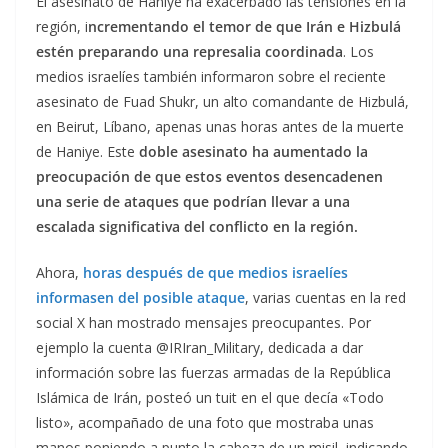
El asesinato de Haniye ha exacerbado las tensiones en la
región, i
ncrementando el temor de que Irán e Hizbulá
estén preparando una represalia coordinada
. Los
medios israelíes también informaron sobre el reciente
asesinato de Fuad Shukr, un alto comandante de Hizbulá,
en Beirut, Líbano, apenas unas horas antes de la muerte
de Haniye. Este
doble asesinato ha aumentado la
preocupación de que estos eventos desencadenen
una serie de ataques que podrían llevar a una
escalada significativa del conflicto en la región.
Ahora,
horas después de que medios israelíes
informasen del posible ataque
, varias cuentas en la red
social X han mostrado mensajes preocupantes. Por
ejemplo la cuenta @IRIran_Military, dedicada a dar
información sobre las fuerzas armadas de la República
Islámica de Irán, posteó un tuit en el que decía «Todo
listo», acompañado de una foto que mostraba unas
manos poniendo a punto la cabeza de un misil, indicando