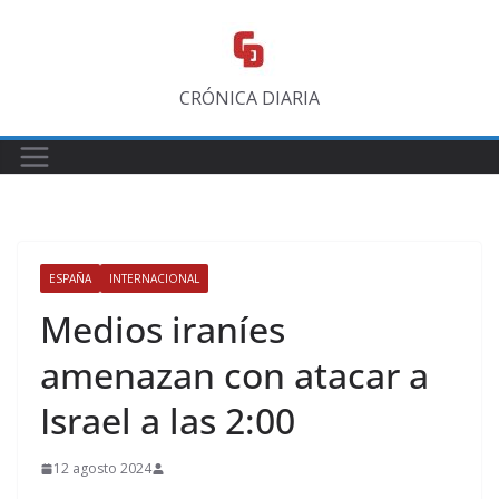
Saltar
al
contenido
CRÓNICA DIARIA
ESPAÑA
INTERNACIONAL
Medios iraníes
amenazan con atacar a
Israel a las 2:00
12 agosto 2024