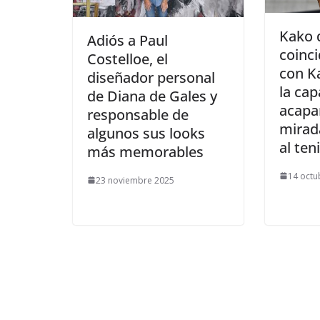
​Kako 
​Adiós a Paul
coinc
Costelloe, el
con K
diseñador personal
la ca
de Diana de Gales y
acapar
responsable de
mirada
algunos sus looks
al ten
más memorables
14 octu
23 noviembre 2025