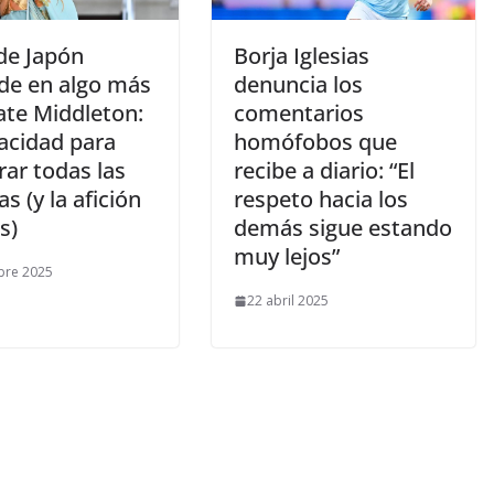
de Japón
​Borja Iglesias
ide en algo más
denuncia los
ate Middleton:
comentarios
pacidad para
homófobos que
ar todas las
recibe a diario: “El
s (y la afición
respeto hacia los
is)
demás sigue estando
muy lejos”
bre 2025
22 abril 2025