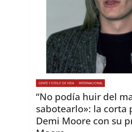
GENTE Y ESTILO DE VIDA
INTERNACIONAL
​“No podía huir del m
sabotearlo»: la corta
Demi Moore con su p