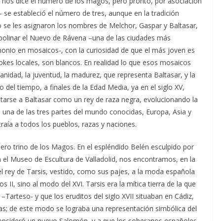
o nos dice el número de los magos, pero pronto, por asociación
 se estableció el número de tres, aunque en la tradición
o se les asignaron los nombres de Melchor, Gaspar y Baltasar,
polinar el Nuevo de Rávena –una de las ciudades más
imonio en mosaicos-, con la curiosidad de que el más joven es
okes locales, son blancos. En realidad lo que esos mosaicos
nidad, la juventud, la madurez, que representa Baltasar, y la
 del tiempo, a finales de la Edad Media, ya en el siglo XV,
tarse a Baltasar como un rey de raza negra, evolucionando la
 una de las tres partes del mundo conocidas, Europa, Asia y
 traía a todos los pueblos, razas y naciones.
ero trino de los Magos. En el espléndido Belén esculpido por
 el Museo de Escultura de Valladolid, nos encontramos, en la
l rey de Tarsis, vestido, como sus pajes, a la moda española
s II, sino al modo del XVI. Tarsis era la mítica tierra de la que
 –Tarteso- y que los eruditos del siglo XVII situaban en Cádiz,
uras; de este modo se lograba una representación simbólica del
 consideró un nuevo Salomón, y a que los soberanos españoles