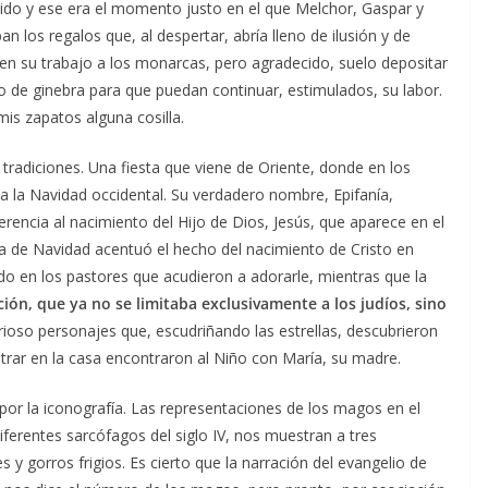
ndido y ese era el momento justo en el que Melchor, Gaspar y
n los regalos que, al despertar, abría lleno de ilusión y de
s en su trabajo a los monarcas, pero agradecido, suelo depositar
 o de ginebra para que puedan continuar, estimulados, su labor.
is zapatos alguna cosilla.
radiciones. Una fiesta que viene de Oriente, donde en los
e a la Navidad occidental. Su verdadero nombre, Epifanía,
ferencia al nacimiento del Hijo de Dios, Jesús, que aparece en el
ía de Navidad acentuó el hecho del nacimiento de Cristo en
do en los pastores que acudieron a adorarle, mientras que la
ación, que ya no se limitaba exclusivamente a los judíos, sino
rioso personajes que, escudriñando las estrellas, descubrieron
trar en la casa encontraron al Niño con María, su madre.
o por la iconografía. Las representaciones de los magos en el
ferentes sarcófagos del siglo IV, nos muestran a tres
y gorros frigios. Es cierto que la narración del evangelio de