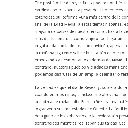
The post Noche de reyes first appeared on Hércule
católica como España, a pesar de las memeces de 
extendiese su Reforma –una más dentro de la corri
final de la Edad Media- a estas tierras hispanas,
mayoría de países de nuestro entorno, hasta la ce
más desilusionantes como viajero fue llegar un d
engalanada con la decoración navideña; apenas pud
la mañana siguiente salí de la estación de metro
empezando a desmontar los adornos de Navidad, c
contrario, nuestros pueblos
y ciudades mantiene
podemos disfrutar de un amplio calendario fest
La verdad es que el día de Reyes, y, sobre todo la
cuando éramos niños, e incluso me atrevería a dec
una pizca de melancolía. En mi niñez era una autén
lograr ver a sus majestades de Oriente. La fértil i
de alguno de los soberanos, o la exploración prev
sorprendidos mientras realizaban sus tareas. Cas