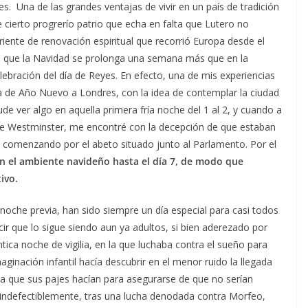
s. Una de las grandes ventajas de vivir en un país de tradición
cierto progrerío patrio que echa en falta que Lutero no
ente de renovación espiritual que recorrió Europa desde el
 es que la Navidad se prolonga una semana más que en la
lebración del día de Reyes. En efecto, una de mis experiencias
ía de Año Nuevo a Londres, con la idea de contemplar la ciudad
e ver algo en aquella primera fría noche del 1 al 2, y cuando a
 de Westminster, me encontré con la decepción de que estaban
omenzando por el abeto situado junto al Parlamento. Por el
n el ambiente navideño hasta el día 7, de modo que
ivo.
 noche previa, han sido siempre un día especial para casi todos
ir que lo sigue siendo aun ya adultos, si bien aderezado por
tica noche de vigilia, en la que luchaba contra el sueño para
maginación infantil hacía descubrir en el menor ruido la llegada
ia que sus pajes hacían para asegurarse de que no serían
i indefectiblemente, tras una lucha denodada contra Morfeo,