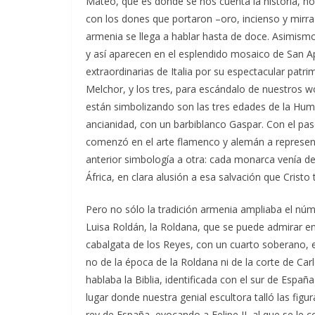
Mateo, que es donde se nos cuenta la historia, n
con los dones que portaron –oro, incienso y mirra-
armenia se llega a hablar hasta de doce. Asimism
y así aparecen en el esplendido mosaico de San A
extraordinarias de Italia por su espectacular patr
Melchor, y los tres, para escándalo de nuestros w
están simbolizando son las tres edades de la Huma
ancianidad, con un barbiblanco Gaspar. Con el paso
comenzó en el arte flamenco y alemán a represen
anterior simbología a otra: cada monarca venía de
África, en clara alusión a esa salvación que Cristo
Pero no sólo la tradición armenia ampliaba el núm
Luisa Roldán, la Roldana, que se puede admirar en
cabalgata de los Reyes, con un cuarto soberano, e
no de la época de la Roldana ni de la corte de Carlo
hablaba la Biblia, identificada con el sur de España
lugar donde nuestra genial escultora talló las fig
rey de España, evocando a Felipe II, al que se le