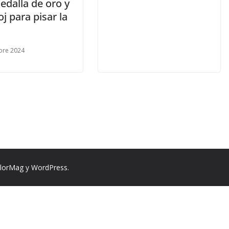
edalla de oro y
oj para pisar la
bre 2024
lorMag
y
WordPress
.