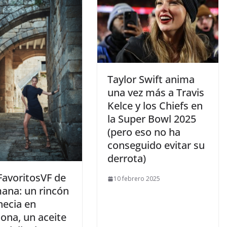
​Taylor Swift anima
una vez más a Travis
Kelce y los Chiefs en
la Super Bowl 2025
(pero eso no ha
conseguido evitar su
derrota)
FavoritosVF de
10 febrero 2025
mana: un rincón
necia en
ona, un aceite