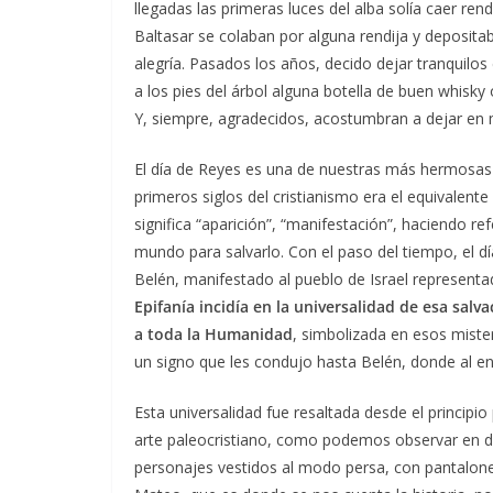
llegadas las primeras luces del alba solía caer re
Baltasar se colaban por alguna rendija y depositaba
alegría. Pasados los años, decido dejar tranquilo
a los pies del árbol alguna botella de buen whisky
Y, siempre, agradecidos, acostumbran a dejar en m
El día de Reyes es una de nuestras más hermosas t
primeros siglos del cristianismo era el equivalent
significa “aparición”, “manifestación”, haciendo re
mundo para salvarlo. Con el paso del tiempo, el d
Belén, manifestado al pueblo de Israel representa
Epifanía incidía en la universalidad de esa salv
a toda la Humanidad
, simbolizada en esos miste
un signo que les condujo hasta Belén, donde al en
Esta universalidad fue resaltada desde el principi
arte paleocristiano, como podemos observar en di
personajes vestidos al modo persa, con pantalones 