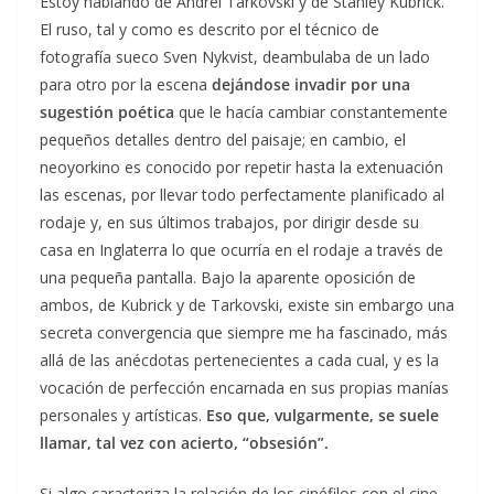
Estoy hablando de Andréi Tarkovski y de Stanley Kubrick.
El ruso, tal y como es descrito por el técnico de
fotografía sueco Sven Nykvist, deambulaba de un lado
para otro por la escena
dejándose invadir por una
sugestión poética
que le hacía cambiar constantemente
pequeños detalles dentro del paisaje; en cambio, el
neoyorkino es conocido por repetir hasta la extenuación
las escenas, por llevar todo perfectamente planificado al
rodaje y, en sus últimos trabajos, por dirigir desde su
casa en Inglaterra lo que ocurría en el rodaje a través de
una pequeña pantalla. Bajo la aparente oposición de
ambos, de Kubrick y de Tarkovski, existe sin embargo una
secreta convergencia que siempre me ha fascinado, más
allá de las anécdotas pertenecientes a cada cual, y es la
vocación de perfección encarnada en sus propias manías
personales y artísticas.
Eso que, vulgarmente, se suele
llamar, tal vez con acierto, “obsesión”.
Si algo caracteriza la relación de los cinéfilos con el cine,