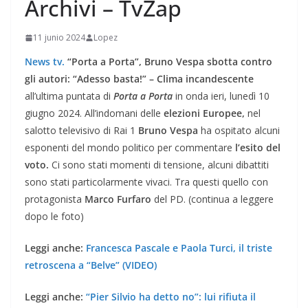
Archivi – TvZap
11 junio 2024
Lopez
News tv.
“Porta a Porta”, Bruno Vespa sbotta contro
gli autori: “Adesso basta!” – Clima incandescente
all’ultima puntata di
Porta a Porta
in onda ieri, lunedì 10
giugno 2024. All’indomani delle
elezioni Europee,
nel
salotto televisivo di Rai 1
Bruno Vespa
ha ospitato alcuni
esponenti del mondo politico per commentare
l’esito del
voto.
Ci sono stati momenti di tensione, alcuni dibattiti
sono stati particolarmente vivaci. Tra questi quello con
protagonista
Marco Furfaro
del PD. (continua a leggere
dopo le foto)
Leggi anche:
Francesca Pascale e Paola Turci, il triste
retroscena a “Belve” (VIDEO)
Leggi anche:
“Pier Silvio ha detto no”: lui rifiuta il