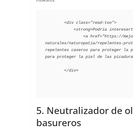
        <div class="read-too">

            <strong>Podría interesarte:</strong>:

                <a href="https://mejorconsalud.as.com/remedios-
naturales/naturopatia/repelentes-prot
repelentes caseros para proteger la p
para proteger la piel de las picadura
5. Neutralizador de ol
basureros