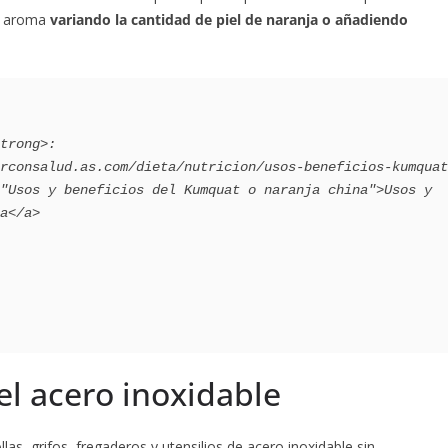
el aroma
variando la cantidad de piel de naranja o añadiendo
"Usos y beneficios del Kumquat o naranja china">Usos y 
a</a>

el acero inoxidable
llas, grifos, fregaderos y utensilios de acero inoxidable sin