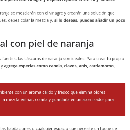
aranja se mezclarán con el vinagre y crearán una solución que
pués, debes colar la mezcla y,
si lo deseas, puedes añadir un poco
l con piel de naranja
s fuertes, las cáscaras de naranja son ideales. Para crear tu propio
a y
agrega especias como canela, clavos, anís, cardamomo,
ambiente con un aroma cálido y fresco que elimina olores
la mezcla enfriar, colarla y guardarla en un atomizador para
 las habitaciones o cualquier espacio que necesite un toque de