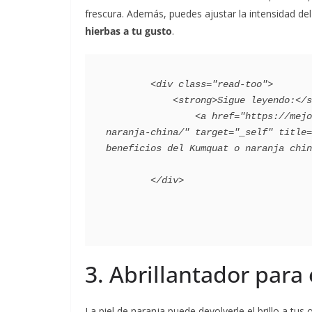
frescura. Además, puedes ajustar la intensidad d
hierbas a tu gusto
.
        <div class="read-too">

            <strong>Sigue leyendo:</strong>:

                <a href="https://mejorconsalud.as.com/dieta/nutricion/usos-beneficios-kumquat-
naranja-china/" target="_self" title=
beneficios del Kumquat o naranja chin
3. Abrillantador para 
La piel de naranja puede devolverle el brillo a tus o