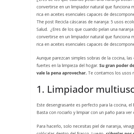
convertirse en un limpiador natural que funciona 
rica en aceites esenciales capaces de descompon
The post Recicla cáscaras de naranja: 5 usos ecol
Salud.
¿Eres de los que cuando pelan una naranja
convertirse en un limpiador natural que funciona 
rica en aceites esenciales capaces de descompone
Aunque parezcan simples sobras de la cocina, las
fuertes en la limpieza del hogar.
Su gran poder de
vale la pena aprovechar.
Te contamos los usos má
1. Limpiador multius
Este desengrasante es perfecto para la cocina, el ba
Basta con rociarlo y limpiar con un paño para ver 
Para hacerlo, solo necesitas piel de naranja, vina
colócalas dentro del frasco. Luego,
cúbrelas por 