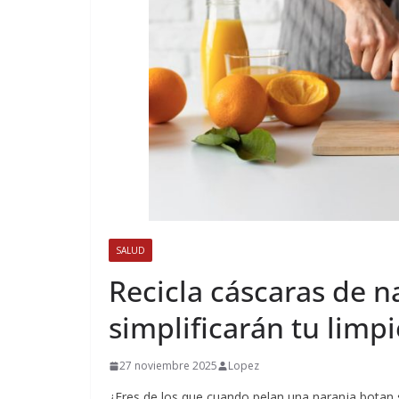
SALUD
Recicla cáscaras de n
simplificarán tu limp
27 noviembre 2025
Lopez
¿Eres de los que cuando pelan una naranja botan 