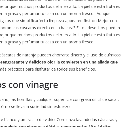
mejor que muchos productos del mercado. La piel de esta fruta es
er la grasa y perfumar tu casa con un aroma fresco. Aunque
ógicos que simplificarán tu limpieza appeared first on Mejor con
 botan sus cáscaras directo en la basura? Estos desechos pueden
mejor que muchos productos del mercado. La piel de esta fruta es
r la grasa y perfumar tu casa con un aroma fresco.
 cáscaras de naranja pueden ahorrarte dinero y el uso de químicos
sengrasante y delicioso olor la convierten en una aliada que
s prácticos para disfrutar de todos sus beneficios.
os con vinagre
ño, las hornillas y cualquier superficie con grasa difícil de sacar.
cómo se lleva la suciedad sin esfuerzo.
gre blanco y un frasco de vidrio. Comienza lavando las cáscaras y
completo con vinagre y déjalas reposar entre 10 y 14 días.