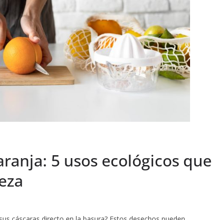
aranja: 5 usos ecológicos que
ieza
sus cáscaras directo en la basura? Estos desechos pueden