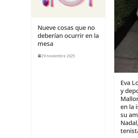
​Nueve cosas que no
deberían ocurrir en la
mesa
29 noviembre 2025
​Eva L
y dep
Mallor
en la i
su am
Nadal
tenis