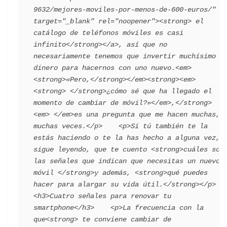
9632/mejores-moviles-por-menos-de-600-euros/" 
target="_blank" rel="noopener"><strong> el 
catálogo de teléfonos móviles es casi 
infinito</strong></a>, así que no 
necesariamente tenemos que invertir muchísimo 
dinero para hacernos con uno nuevo.<em> 
<strong>«Pero,</strong></em><strong><em>
<strong> </strong>¿cómo sé que ha llegado el 
momento de cambiar de móvil?»</em>,</strong>
<em> </em>es una pregunta que me hacen muchas, 
muchas veces.</p>    <p>Si tú también te la 
estás haciendo o te la has hecho a alguna vez, 
sigue leyendo, que te cuento <strong>cuáles son 
las señales que indican que necesitas un nuevo 
móvil </strong>y además, <strong>qué puedes 
hacer para alargar su vida útil.</strong></p>    
<h3>Cuatro señales para renovar tu 
smartphone</h3>    <p>La frecuencia con la 
que<strong> te conviene cambiar de 