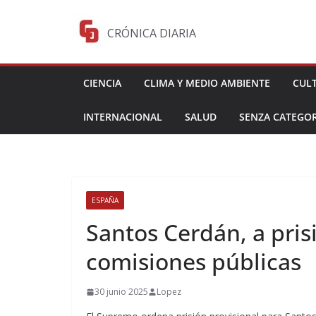
Saltar
al
CRÓNICA DIARIA
contenido
CIENCIA
CLIMA Y MEDIO AMBIENTE
CUL
INTERNACIONAL
SALUD
SENZA CATEGOR
ESPAÑA
Santos Cerdán, a pris
comisiones públicas
30 junio 2025
Lopez