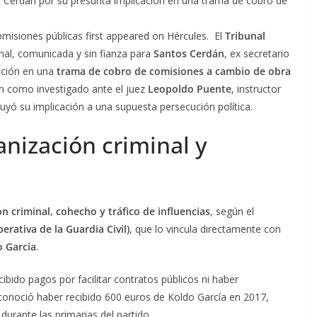
s Cerdán por su presunta implicación en una trama de cobro de
misiones públicas first appeared on Hércules. El
Tribunal
nal, comunicada y sin fianza para
Santos Cerdán
, ex secretario
ación en una
trama de cobro de comisiones a cambio de obra
ón como investigado ante el juez
Leopoldo Puente
, instructor
buyó su implicación a una supuesta persecución política.
anización criminal y
n criminal, cohecho y tráfico de influencias
, según el
rativa de la Guardia Civil)
, que lo vincula directamente con
o García
.
ido pagos por facilitar contratos públicos ni haber
conoció haber recibido 600 euros de Koldo García en 2017,
urante las primarias del partido.