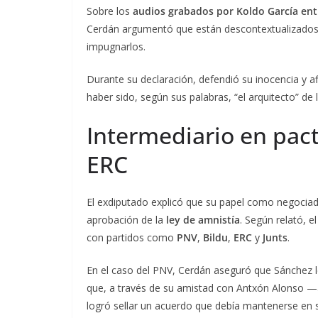
Sobre los
audios grabados por Koldo García ent
Cerdán argumentó que están descontextualizados y
impugnarlos.
Durante su declaración, defendió su inocencia y 
haber sido, según sus palabras, “el arquitecto” de
Intermediario en pact
ERC
El exdiputado explicó que su papel como negociado
aprobación de la
ley de amnistía
. Según relató, e
con partidos como
PNV
,
Bildu
,
ERC
y
Junts
.
En el caso del PNV, Cerdán aseguró que Sánchez le 
que, a través de su amistad con Antxón Alonso —
logró sellar un acuerdo que debía mantenerse en se