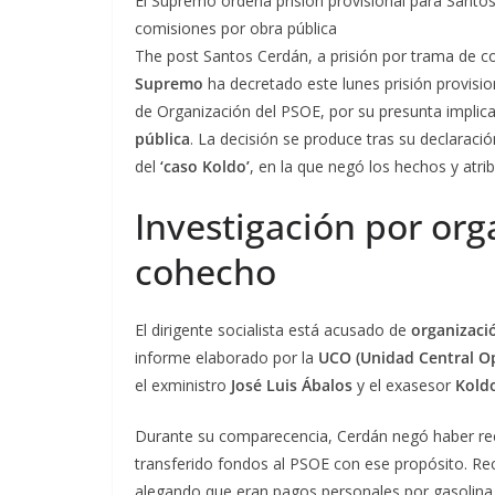
El Supremo ordena prisión provisional para Santo
comisiones por obra pública
The post Santos Cerdán, a prisión por trama de co
Supremo
ha decretado este lunes prisión provisio
de Organización del PSOE, por su presunta implic
pública
. La decisión se produce tras su declaraci
del
‘caso Koldo’
, en la que negó los hechos y atri
Investigación por org
cohecho
El dirigente socialista está acusado de
organizació
informe elaborado por la
UCO (Unidad Central Ope
el exministro
José Luis Ábalos
y el exasesor
Kold
Durante su comparecencia, Cerdán negó haber recib
transferido fondos al PSOE con ese propósito. Re
alegando que eran pagos personales por gasolina d