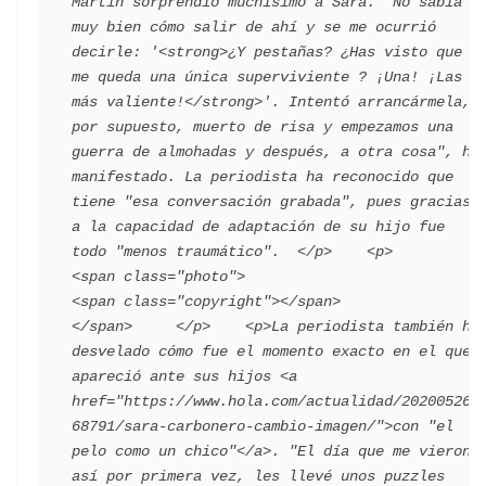
Martín sorprendió muchísimo a Sara. "No sabía 
muy bien cómo salir de ahí y se me ocurrió 
decirle: '<strong>¿Y pestañas? ¿Has visto que 
me queda una única superviviente ? ¡Una! ¡Las 
más valiente!</strong>'. Intentó arrancármela, 
por supuesto, muerto de risa y empezamos una 
guerra de almohadas y después, a otra cosa", ha 
manifestado. La periodista ha reconocido que 
tiene "esa conversación grabada", pues gracias 
a la capacidad de adaptación de su hijo fue 
todo "menos traumático".  </p>    <p>       
<span class="photo">                        
<span class="copyright"></span>                                 
</span>     </p>    <p>La periodista también ha 
desvelado cómo fue el momento exacto en el que 
apareció ante sus hijos <a 
href="https://www.hola.com/actualidad/202005261
68791/sara-carbonero-cambio-imagen/">con "el 
pelo como un chico"</a>. "El día que me vieron 
así por primera vez, les llevé unos puzzles 