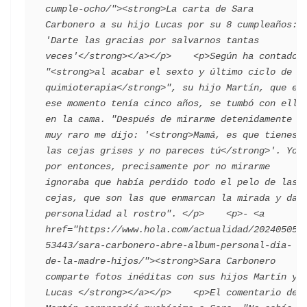
cumple-ocho/"><strong>La carta de Sara 
Carbonero a su hijo Lucas por su 8 cumpleaños: 
'Darte las gracias por salvarnos tantas 
veces'</strong></a></p>    <p>Según ha contado, 
"<strong>al acabar el sexto y último ciclo de 
quimioterapia</strong>", su hijo Martín, que en 
ese momento tenía cinco años, se tumbó con ella 
en la cama. "Después de mirarme detenidamente 
muy raro me dijo: '<strong>Mamá, es que tienes 
las cejas grises y no pareces tú</strong>'. Yo 
por entonces, precisamente por no mirarme 
ignoraba que había perdido todo el pelo de las 
cejas, que son las que enmarcan la mirada y dan 
personalidad al rostro". </p>    <p>- <a 
href="https://www.hola.com/actualidad/202405052
53443/sara-carbonero-abre-album-personal-dia-
de-la-madre-hijos/"><strong>Sara Carbonero 
comparte fotos inéditas con sus hijos Martín y 
Lucas </strong></a></p>    <p>El comentario de 