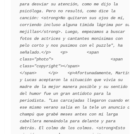
para desviar su atención, como me dijo la 
psicóloga. Pero no resultó, como dice la 
canción: <strong>No quitaron sus ojos de mí, 
corriendo incluso alguna tímida lágrima por sus 
mejillas</strong>. Luego, empezamos a buscar 
fotos de actrices y cantantes monísimas con 
pelo corto y nos pusimos con el puzzle", ha 
señalado.</p>    <p>        <span 
class="photo">                        <span 
class="copyright"></span>                                 
</span>     </p>    <p>Afortunadamente, Martín 
y Lucas aceptaron la situación que vivía su 
madre de la mejor manera posible y su sentido 
del humor fue un gran antídoto para la 
periodista. "Las carcajadas llegaron cuando en 
ese mismo verano salía en la tele un anuncio de 
champú que grabé meses antes con mi larga 
cabellera meneándola para delante y para 
detrás. El colmo de los colmos. <strong>Esto 