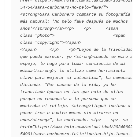
href="https://www.hola.com/actualidad/202405292
54754/sara-carbonero-no-pelo-fake/">
<strong>Sara Carbonero comparte su fotografía 
más natural: 'No pelo fake después de muchos 
años'</strong></a></p>    <p>      <span 
class="photo">                        <span 
class="copyright"></span>                                 
</span>     </p>    <p>"Lejos de la frivolidad 
que pueda parecer, yo <strong>cuando me miro al 
espejo, lo hago para tomar conciencia de mí 
misma</strong>, lo utilizo como herramienta 
clave para mejorar mi autoestima", ha comenzado 
diciendo. "Por causas de la vida, ya he 
transitado épocas en las que huía de ellos 
porque no reconocía a la persona que me 
mostraba el reflejo, <strong>llegué incluso a 
pasar tres o cuatro meses sin mirarme en 
uno</strong>", ha confesado. </p>    <p>- <a 
href="https://www.hola.com/actualidad/202406022
54901/sara-carbonero-felicitacion-hijo-lucas-