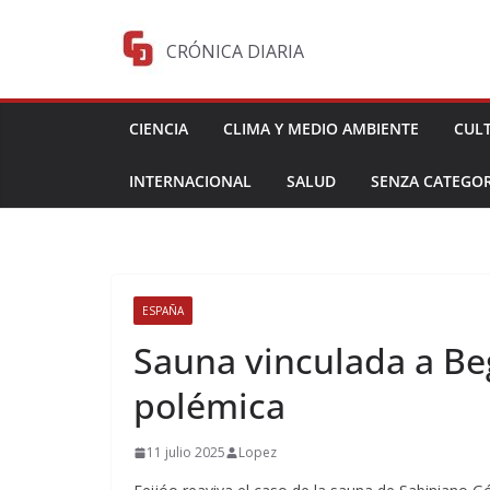
Saltar
al
CRÓNICA DIARIA
contenido
CIENCIA
CLIMA Y MEDIO AMBIENTE
CUL
INTERNACIONAL
SALUD
SENZA CATEGOR
ESPAÑA
Sauna vinculada a B
polémica
11 julio 2025
Lopez