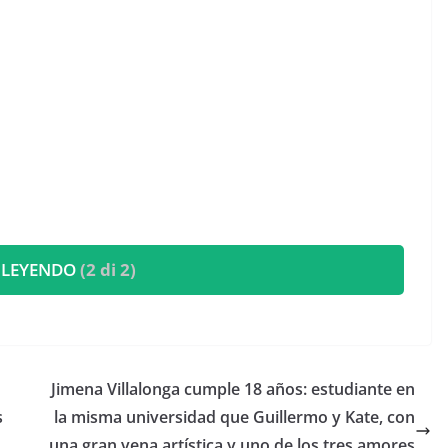
 LEYENDO
(2 di 2)
​Jimena Villalonga cumple 18 años: estudiante en
s
la misma universidad que Guillermo y Kate, con
una gran vena artística y uno de los tres amores