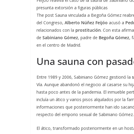
Feijóo reaviva el caso de la sauna de Sabiniano 
presunta extorsión a figuras públicas
The post Sauna vinculada a Begoña Gómez reabre 
del Congreso,
Alberto Núñez Feijóo
acusó a
Ped
relacionados con la
prostitución
. Con esta afirma
de
Sabiniano Gómez
, padre de
Begoña Gómez
, 
en el centro de Madrid.
Una sauna con pasad
Entre 1989 y 2006, Sabiniano Gómez gestionó la
Vía. Aunque abandonó el negocio al casarse su hij
hasta poco antes de la pandemia. El inmueble per
incluía un ático y varios pisos alquilados por la fa
informaciones que posteriormente han ido sacan
respecto del emporio sexual de Sabiniano Gómez.
El ático, transformado posteriormente en un hosta