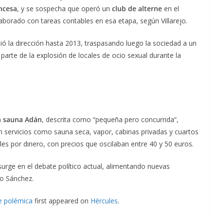
ncesa
, y se sospecha que operó un
club de alterne
en el
borado con tareas contables en esa etapa, según Villarejo.
ó la dirección hasta 2013, traspasando luego la sociedad a un
rte de la explosión de locales de ocio sexual durante la
a
sauna Adán
, descrita como “pequeña pero concurrida”,
n servicios como sauna seca, vapor, cabinas privadas y cuartos
es por dinero, con precios que oscilaban entre 40 y 50 euros.
esurge en el debate político actual, alimentando nuevas
ro Sánchez.
e polémica
first appeared on
Hércules
.