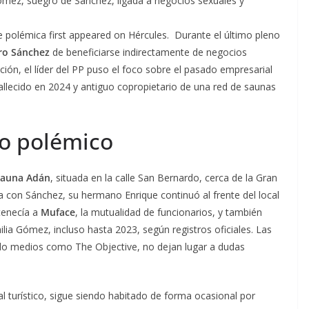
Gómez, suegro de Sánchez, ligada a negocios sexuales y
polémica first appeared on Hércules. Durante el último pleno
ro Sánchez
de beneficiarse indirectamente de negocios
ción, el líder del PP puso el foco sobre el pasado empresarial
fallecido en 2024 y antiguo copropietario de una red de saunas
o polémico
sauna Adán
, situada en la calle San Bernardo, cerca de la Gran
a con Sánchez, su hermano Enrique continuó al frente del local
tenecía a
Muface
, la mutualidad de funcionarios, y también
milia Gómez, incluso hasta 2023, según registros oficiales. Las
do medios como The Objective, no dejan lugar a dudas
l turístico, sigue siendo habitado de forma ocasional por