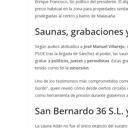
Enrique Francisco, tío político del presidente. El
precio habitual en la zona para propiedades simila
privilegiadas al centro y barrio de Malasaña.
Saunas, grabaciones 
Según audios atribuidos a
José Manuel Villarejo
,
PSOE tras la llegada de Sánchez al poder, las sau
grabar a
políticos
,
jueces
y
periodistas
. Estas gr
tenido como fin la
extorsión
.
Uno de los testimonios más comprometidos corres
Gordo”, quien reveló cómo desde ciertos círculos d
como herramienta de presión durante gobiernos a
San Bernardo 36 S.L. 
La sauna Adán no fue el único negocio del suegr