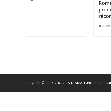
Roma
prome
réco
25 oct
Copyright © 2026
CRÓNICA DIARIA
. Funciona con
Co