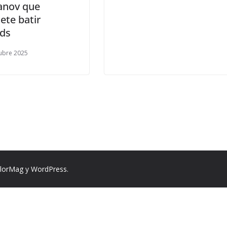
nov que
te batir
rds
ubre 2025
lorMag
y
WordPress
.