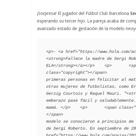
¡Sorpresa! El jugador del Fútbol Club Barcelona
Se
esperando su tercer hijo. La pareja acaba de compar
avanzado estado de gestación de la modelo neoyo
<p>- <a href="https://www.hola.com/ac
<strong>Fallece la madre de Sergi Rob
ELA</strong></a></p>    <p>       <sp
class="copyright"></span>            
primeras personas en felicitar al mat
otras mujeres de futbolistas, como Er
Gerzig Courtois y Raquel Mauri. "<str
embarazo pase fácil y saludablemente.
mamá. </p>    <p>       <span class="
</span>                              
modelo se conocieron a principios de 
de Sergi Roberto. En septiembre de 20
href="https://www.hola.com/novias/201