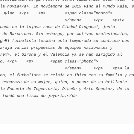
la novia</a>. En noviembre de 2019 vino al mundo Kaia, s
p>    <p>        <span class="photo">                        
                           </span>     </p>    <p>La 
uada en la lujosa zona de Ciudad Diagonal, justo 
 de Barcelona. Sin embargo, por motivos profesionales, 
g>El futbolista termina esta temporada su contrato con 
araja varias propuestas de equipos nacionales y 
/em>, el Girona y el Valencia ya se han dirigido al 
<p>       <span class="photo">                        
                           </span>     </p>    <p>A la 
no, el futbolista se relaja en Ibiza con su familia y no 
 embarazo de su mujer, quien, a pesar de su brillante 
la Escuela de Ingeniería, Diseño y Arte Shenkar, de la 