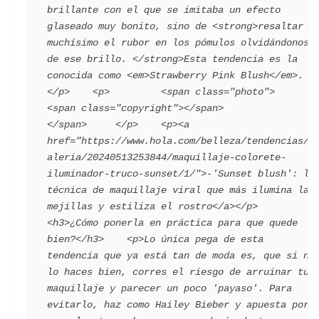
brillante con el que se imitaba un efecto 
glaseado muy bonito, sino de <strong>resaltar 
muchísimo el rubor en los pómulos olvidándonos 
de ese brillo. </strong>Esta tendencia es la 
conocida como <em>Strawberry Pink Blush</em>.
</p>    <p>         <span class="photo">                        
<span class="copyright"></span>                                 
</span>     </p>    <p><a 
href="https://www.hola.com/belleza/tendencias/g
aleria/20240513253844/maquillaje-colorete-
iluminador-truco-sunset/1/">-'Sunset blush': la 
técnica de maquillaje viral que más ilumina las 
mejillas y estiliza el rostro</a></p>    
<h3>¿Cómo ponerla en práctica para que quede 
bien?</h3>    <p>Lo única pega de esta 
tendencia que ya está tan de moda es, que si no 
lo haces bien, corres el riesgo de arruinar tu 
maquillaje y parecer un poco 'payaso'. Para 
evitarlo, haz como Hailey Bieber y apuesta por 