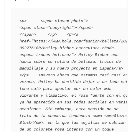
<p>      <span class="photo">                        
<span class="copyright"></span>                                 
</span>     </p>    <p><a 
href="https://www.hola.com/fashion/belleza/2023
092276100/hailey-bieber-entrevista-rhode-
espana-trucos-belleza/">-Hailey Bieber nos 
habla sobre su rutina de belleza, trucos de 
maquillaje y su nuevo proyecto en España</a>
</p>    <p>Pero ahora que estamos casi casi en 
verano, Hailey ha decidido dejar a un lado este 
tono café para apostar por un color más 
vibrante y llamativo, el rosa fuerte con el que 
ya ha aparecido en sus redes sociales en varias 
ocasiones. Sin embargo, esta ocasión no se 
trata de la conocida tendencia como <em>Glazed 
Blush</em>, en la que las mejillas se cubrían 
de un colorete rosa intenso con un toque 