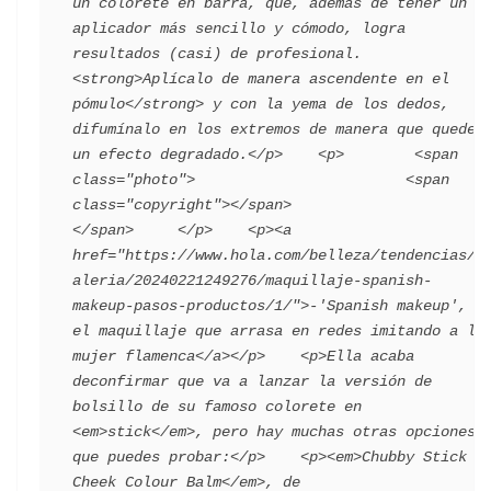
un colorete en barra, que, además de tener un 
aplicador más sencillo y cómodo, logra 
resultados (casi) de profesional. 
<strong>Aplícalo de manera ascendente en el 
pómulo</strong> y con la yema de los dedos, 
difumínalo en los extremos de manera que quede 
un efecto degradado.</p>    <p>        <span 
class="photo">                        <span 
class="copyright"></span>                                 
</span>     </p>    <p><a 
href="https://www.hola.com/belleza/tendencias/g
aleria/20240221249276/maquillaje-spanish-
makeup-pasos-productos/1/">-'Spanish makeup', 
el maquillaje que arrasa en redes imitando a la 
mujer flamenca</a></p>    <p>Ella acaba 
deconfirmar que va a lanzar la versión de 
bolsillo de su famoso colorete en 
<em>stick</em>, pero hay muchas otras opciones 
que puedes probar:</p>    <p><em>Chubby Stick 
Cheek Colour Balm</em>, de 