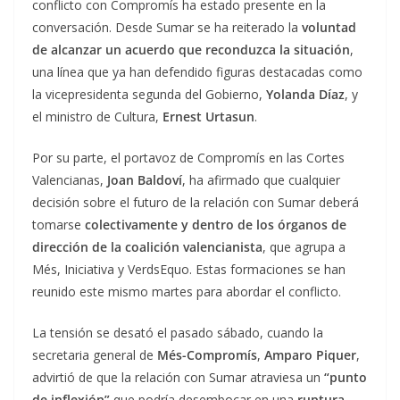
conflicto con Compromís ha estado presente en la
conversación. Desde Sumar se ha reiterado la
voluntad
de alcanzar un acuerdo que reconduzca la situación
,
una línea que ya han defendido figuras destacadas como
la vicepresidenta segunda del Gobierno,
Yolanda Díaz
, y
el ministro de Cultura,
Ernest Urtasun
.
Por su parte, el portavoz de Compromís en las Cortes
Valencianas,
Joan Baldoví
, ha afirmado que cualquier
decisión sobre el futuro de la relación con Sumar deberá
tomarse
colectivamente y dentro de los órganos de
dirección de la coalición valencianista
, que agrupa a
Més, Iniciativa y VerdsEquo. Estas formaciones se han
reunido este mismo martes para abordar el conflicto.
La tensión se desató el pasado sábado, cuando la
secretaria general de
Més-Compromís
,
Amparo Piquer
,
advirtió de que la relación con Sumar atraviesa un
“punto
de inflexión”
que podría desembocar en una
ruptura
.