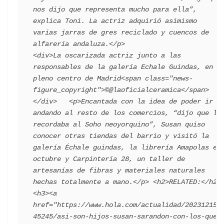
nos dijo que representa mucho para ella”, 
explica Toni. La actriz adquirió asimismo 
varias jarras de gres reciclado y cuencos de 
alfarería andaluza.</p>                                 
<div>La oscarizada actriz junto a las 
responsables de la galería Echale Guindas, en 
pleno centro de Madrid<span class="news-
figure_copyright">©@laoficialceramica</span> 
</div>   <p>Encantada con la idea de poder ir 
andando al resto de los comercios, “dijo que le 
recordaba al Soho neoyorquino”, Susan quiso 
conocer otras tiendas del barrio y visitó la 
galería Échale guindas, la librería Amapolas en 
octubre y Carpintería 28, un taller de 
artesanías de fibras y materiales naturales 
hechas totalmente a mano.</p> <h2>RELATED:</h2>
<h3><a 
href="https://www.hola.com/actualidad/202312152
45245/asi-son-hijos-susan-sarandon-con-los-que-