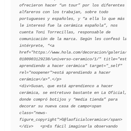
ofrecieron hacer “un tour” por los diferentes 
alfareros con los trabajan, sobre todo 
portugueses y españoles, y “a ella lo que más 
le interesó fue la cerámica española”, nos 
cuenta Toni Torrecillas, responsable de 
comunicación de la marca. Según les confesó la 
intérprete, “<a 
href="https://www.hola.com/decoracion/galeria/2
0180903129238/universo-ceramico/1/" title="está 
aprendiendo a hacer cerámica" target="_self" 
rel="noopener">está aprendiendo a hacer 
cerámica</a>”.</p>                                 
<div>Susan, que está aprendienco a hacer 
cerámica, se entretuvo bastante en La Oficial, 
donde compró botijos y “media tienda” para 
decorar su nueva casa de campo<span 
class="news-
figure_copyright">©@laoficialceramica</span> 
</div>   <p>Es fácil imaginarla observando 