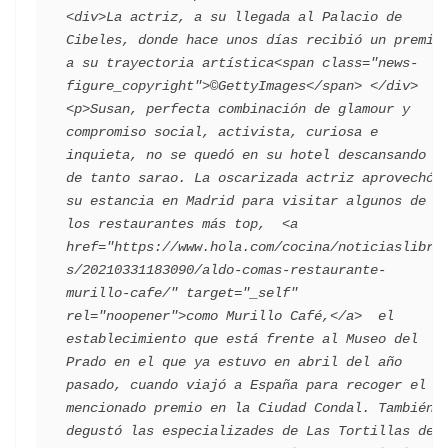
<div>La actriz, a su llegada al Palacio de 
Cibeles, donde hace unos días recibió un premio 
a su trayectoria artística<span class="news-
figure_copyright">©GettyImages</span> </div>   
<p>Susan, perfecta combinación de glamour y 
compromiso social, activista, curiosa e 
inquieta, no se quedó en su hotel descansando 
de tanto sarao. La oscarizada actriz aprovechó 
su estancia en Madrid para visitar algunos de 
los restaurantes más top,  <a 
href="https://www.hola.com/cocina/noticiaslibro
s/20210331183090/aldo-comas-restaurante-
murillo-cafe/" target="_self" 
rel="noopener">como Murillo Café,</a>  el 
establecimiento que está frente al Museo del 
Prado en el que ya estuvo en abril del año 
pasado, cuando viajó a España para recoger el 
mencionado premio en la Ciudad Condal. También 
degustó las especializades de Las Tortillas de 