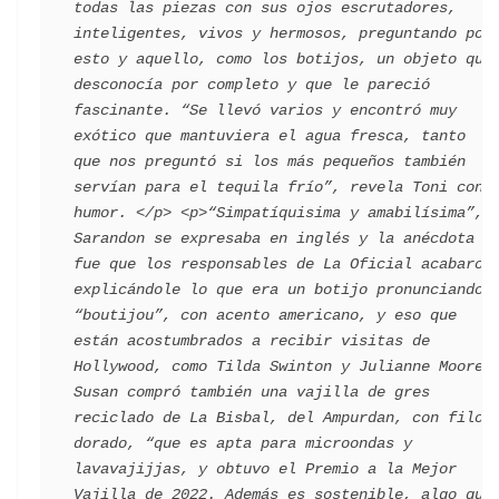
todas las piezas con sus ojos escrutadores, 
inteligentes, vivos y hermosos, preguntando por 
esto y aquello, como los botijos, un objeto que 
desconocía por completo y que le pareció 
fascinante. “Se llevó varios y encontró muy 
exótico que mantuviera el agua fresca, tanto 
que nos preguntó si los más pequeños también 
servían para el tequila frío”, revela Toni con 
humor. </p> <p>“Simpatíquisima y amabilísima”, 
Sarandon se expresaba en inglés y la anécdota 
fue que los responsables de La Oficial acabaron 
explicándole lo que era un botijo pronunciando 
“boutijou”, con acento americano, y eso que 
están acostumbrados a recibir visitas de 
Hollywood, como Tilda Swinton y Julianne Moore. 
Susan compró también una vajilla de gres 
reciclado de La Bisbal, del Ampurdan, con filo 
dorado, “que es apta para microondas y 
lavavajijjas, y obtuvo el Premio a la Mejor 
Vajilla de 2022. Además es sostenible, algo que 