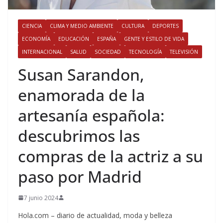
CIENCIA
CLIMA Y MEDIO AMBIENTE
CULTURA
DEPORTES
ECONOMÍA
EDUCACIÓN
ESPAÑA
GENTE Y ESTILO DE VIDA
INTERNACIONAL
SALUD
SOCIEDAD
TECNOLOGÍA
TELEVISIÓN
​Susan Sarandon,
enamorada de la
artesanía española:
descubrimos las
compras de la actriz a su
paso por Madrid
7 junio 2024
Hola.com – diario de actualidad, moda y belleza