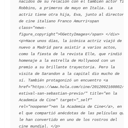
nacidos de su relación con el también actor Tim 
Robbins, a primeros de mayo en Italia. La 
actriz tiene otra hija, Eva, junto al director 
de cine italiano Franco Amurri<span 
class="news-
figure_copyright">©GettyImages</span> </div>   
<p>Hace unos días, la icónica actriz viajó de 
nuevo a Madrid para asistir a varios actos, 
como la fiesta de la revista Elle, que rindió 
homenaje a la estrella de Hollywood con un 
premio a su brillante trayectoria. Pero la 
visita de Sarandon a la capital dio mucho de 
sí. También protagonizó un encuentro <a 
href="https://www.hola.com/cine/2012092160802/f
estival-san-sebastian-previo/" title="en la 
Academia de Cine" target="_self" 
rel="noopener">en la Academia de Cine</a>, en 
el que compartió anécdotas de las películas que 
le han convertido en uno de los rostros del 
cine mundial. </p>                                 