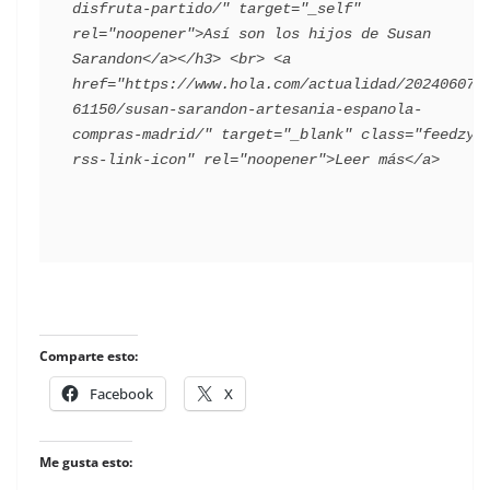
disfruta-partido/" target="_self" 
rel="noopener">Así son los hijos de Susan 
Sarandon</a></h3> <br> ​<a 
href="https://www.hola.com/actualidad/202406073
61150/susan-sarandon-artesania-espanola-
compras-madrid/" target="_blank" class="feedzy-
​
Comparte esto:
Facebook
X
Me gusta esto: