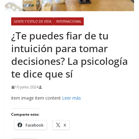
GENTE Y ESTILO DE VIDA
INTERNACIONAL
​¿Te puedes fiar de tu
intuición para tomar
decisiones? La psicología
te dice que sí
10 junio 2024
item image item content
Leer más
​
Comparte esto:
Facebook
X