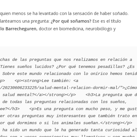
 quien menos se ha levantado con la sensación de haber soñado.
plantearnos una pregunta:
¿Por qué soñamos?
Ese es el título
lo Barrecheguren,
doctor en biomedicina, neurobiólogo y
chas de las preguntas que nos realizamos en relación a 
Tienes sueños lucidos? ¿Por qué tenemos pesadillas? ¿Es 
 Sobre este mundo relacionado con lo onírico hemos tenid
p>    <p><strong>Lee también: <a 
/20230606233225/salud-mental-relacion-dormir-mal/">¿Cómo 
 salud mental?</a></strong></p>    <h3>La pregunta que d
 de todas las preguntas relacionadas con los sueños, 
ee?</h3>    <p>Es una pregunta con mucho peso, y me gust
er otras preguntas muy interesantes que también trato en 
r qué dormimos o si los animales sueñan.</strong></p>    
 ha sido un mundo que le ha generado tanta curiosidad al 
ños son a veces experiencias muy llamativas y con mucho 