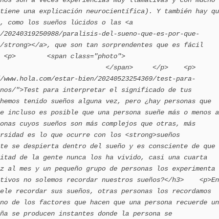
tiene una explicación neurocientífica). Y también hay qu
, como los sueños lúcidos o las <a 
/20240319250988/paralisis-del-sueno-que-es-por-que-
/strong></a>, que son tan sorprendentes que es fácil 
<span class="photo">                        
                           </span>     </p>    <p>
/www.hola.com/estar-bien/20240523254369/test-para-
nos/">Test para interpretar el significado de tus 
hemos tenido sueños alguna vez, pero ¿hay personas que 
e incluso es posible que una persona sueñe más o menos a 
onas cuyos sueños son más complejos que otras, más 
rsidad es lo que ocurre con los <strong>sueños 
te se despierta dentro del sueño y es consciente de que 
itad de la gente nunca los ha vivido, casi una cuarta 
z al mes y un pequeño grupo de personas los experimenta 
tivos no solemos recordar nuestros sueños?</h3>    <p>En 
ele recordar sus sueños, otras personas los recordamos 
no de los factores que hacen que una persona recuerde un 
ña se producen instantes donde la persona se 