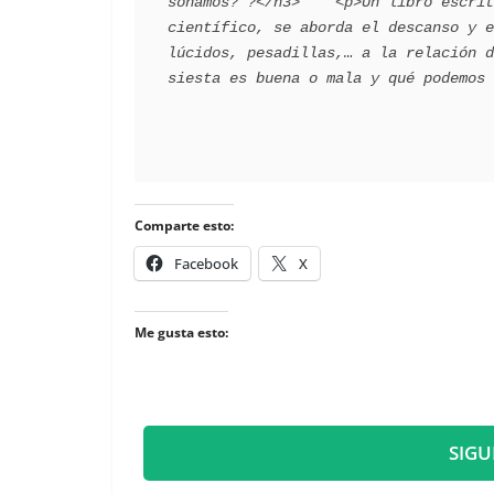
soñamos?'?</h3>    <p>Un libro escrit
científico, se aborda el descanso y e
lúcidos, pesadillas,… a la relación d
Comparte esto:
Facebook
X
Me gusta esto:
SIGU