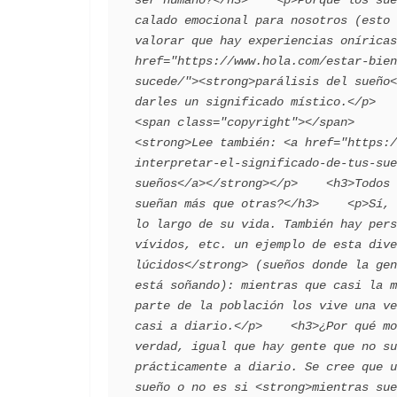
calado emocional para nosotros (esto 
valorar que hay experiencias oníricas
href="https://www.hola.com/estar-bien
sucede/"><strong>parálisis del sueño<
darles un significado místico.</p>    <p>        
<span class="copyright"></span>      
<strong>Lee también: <a href="https:/
interpretar-el-significado-de-tus-sue
sueños</a></strong></p>    <h3>Todos 
sueñan más que otras?</h3>    <p>Sí, 
lo largo de su vida. También hay pers
vívidos, etc. un ejemplo de esta dive
lúcidos</strong> (sueños donde la gen
está soñando): mientras que casi la m
parte de la población los vive una ve
casi a diario.</p>    <h3>¿Por qué mo
verdad, igual que hay gente que no su
prácticamente a diario. Se cree que u
sueño o no es si <strong>mientras sue