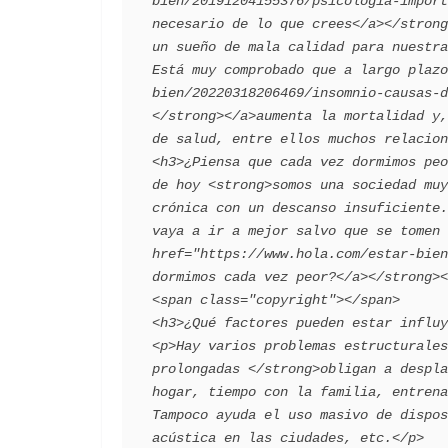
bien/20191204155376/psicologia-import
necesario de lo que crees</a></strong
un sueño de mala calidad para nuestra
Está muy comprobado que a largo plazo
bien/20220318206469/insomnio-causas-d
</strong></a>aumenta la mortalidad y,
de salud, entre ellos muchos relaciona
<h3>¿Piensa que cada vez dormimos peo
de hoy <strong>somos una sociedad muy
crónica con un descanso insuficiente.
vaya a ir a mejor salvo que se tomen 
href="https://www.hola.com/estar-bien
dormimos cada vez peor?</a></strong></p>    <p>
<span class="copyright"></span>       
<h3>¿Qué factores pueden estar influye
<p>Hay varios problemas estructurales
prolongadas </strong>obligan a despla
hogar, tiempo con la familia, entrena
Tampoco ayuda el uso masivo de dispos
acústica en las ciudades, etc.</p>   