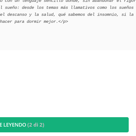
o con un lenguaje sencillo donde, sin abandonar el rigor 
l sueño: desde los temas más llamativos como los sueños 
el descanso y la salud, qué sabemos del insomnio, si la 
E LEYENDO
(2 di 2)