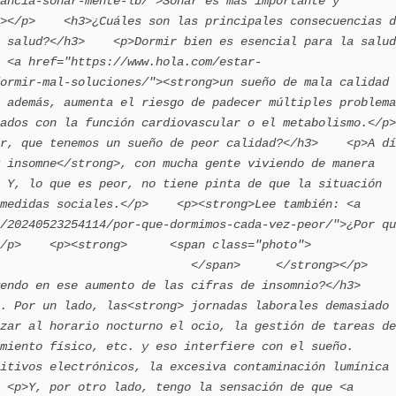
ancia-sonar-mente-lb/">Soñar es más importante y 
></p>    <h3>¿Cuáles son las principales consecuencias d
 salud?</h3>    <p>Dormir bien es esencial para la salud
 <a href="https://www.hola.com/estar-
ormir-mal-soluciones/"><strong>un sueño de mala calidad 
 además, aumenta el riesgo de padecer múltiples problema
dos con la función cardiovascular o el metabolismo.</p>    
r, que tenemos un sueño de peor calidad?</h3>    <p>A dí
 insomne</strong>, con mucha gente viviendo de manera 
 Y, lo que es peor, no tiene pinta de que la situación 
medidas sociales.</p>    <p><strong>Lee también: <a 
/20240523254114/por-que-dormimos-cada-vez-peor/">¿Por qu
<strong>      <span class="photo">                        
                          </span>     </strong></p>    
ndo en ese aumento de las cifras de insomnio?</h3>    
. Por un lado, las<strong> jornadas laborales demasiado 
zar al horario nocturno el ocio, la gestión de tareas de
miento físico, etc. y eso interfiere con el sueño. 
itivos electrónicos, la excesiva contaminación lumínica 
 <p>Y, por otro lado, tengo la sensación de que <a 