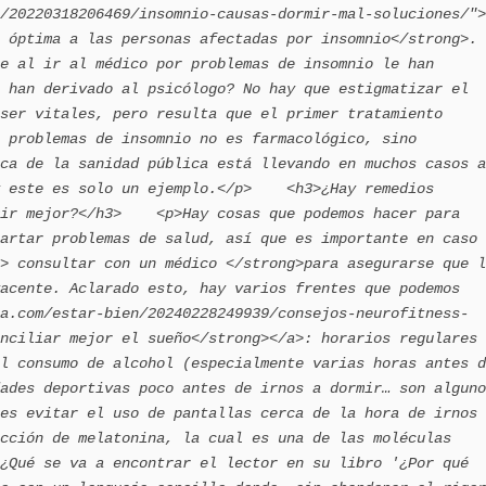
/20220318206469/insomnio-causas-dormir-mal-soluciones/">
 óptima a las personas afectadas por insomnio</strong>.
e al ir al médico por problemas de insomnio le han 
 han derivado al psicólogo? No hay que estigmatizar el 
ser vitales, pero resulta que el primer tratamiento 
 problemas de insomnio no es farmacológico, sino 
ca de la sanidad pública está llevando en muchos casos a 
 este es solo un ejemplo.</p>    <h3>¿Hay remedios 
ir mejor?</h3>    <p>Hay cosas que podemos hacer para 
artar problemas de salud, así que es importante en caso 
> consultar con un médico </strong>para asegurarse que l
acente. Aclarado esto, hay varios frentes que podemos 
a.com/estar-bien/20240228249939/consejos-neurofitness-
nciliar mejor el sueño</strong></a>: horarios regulares 
l consumo de alcohol (especialmente varias horas antes d
ades deportivas poco antes de irnos a dormir… son alguno
es evitar el uso de pantallas cerca de la hora de irnos 
cción de melatonina, la cual es una de las moléculas 
¿Qué se va a encontrar el lector en su libro '¿Por qué 