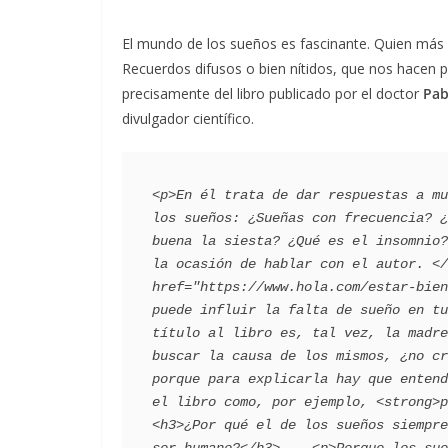
El mundo de los sueños es fascinante. Quien más
Recuerdos difusos o bien nítidos, que nos hacen 
precisamente del libro publicado por el doctor
Pab
divulgador científico.
<p>En él trata de dar respuestas a mu
los sueños: ¿Sueñas con frecuencia? ¿
buena la siesta? ¿Qué es el insomnio?
la ocasión de hablar con el autor. </
href="https://www.hola.com/estar-bien
puede influir la falta de sueño en tu
título al libro es, tal vez, la madre
buscar la causa de los mismos, ¿no cr
porque para explicarla hay que entend
el libro como, por ejemplo, <strong>po
<h3>¿Por qué el de los sueños siempre
ser humano?</h3>    <p>Porque los sue