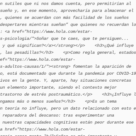
n sutiles que ni nos damos cuenta, pero permitirían al 
sueño y, en ese momento, aprovecharía para almacenar el 
, quienes se acuerdan con más facilidad de los sueños 
despertares mientras sueñan” que quienes no recuerdan lo
: <a href="https://www.hola.com/estar-
s-psicologia/">Soñar que te caes, que te persiguen... 
 y qué significan?</a></strong></p>    <h3>¿Qué influye 
, las pesadillas?</h3>    <p>Como regla general, estados 
ef="https://www.hola.com/estar-
s-adultos-causas/1/"><strong> fomentan la aparición de 
o, está documentado que durante la pandemia por COVID-19 
ivos en la gente. Y, aparte, hay situaciones concretas 
un elemento importante, siendo el contexto mejor 
trastorno de estrés postraumático.</p>    <h3>¿Influye l
ngamos más o menos sueños?</h3>    <p>Es un tema 
n teoría no influye, pero un dato relacionado con esto e
 reparadora del descanso: tras experimentar una 
 nuestras capacidades cognitivas están peor durante ese 
a href="https://www.hola.com/estar-