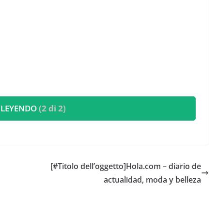
 LEYENDO
(2 di 2)
[#Titolo dell’oggetto]​Hola.com – diario de
actualidad, moda y belleza