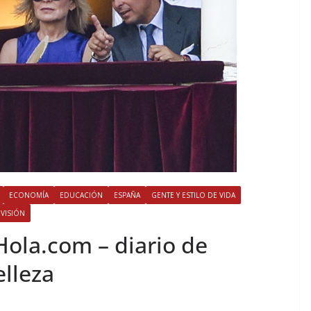
ECONOMÍA
EDUCACIÓN
ESPAÑA
GENTE Y ESTILO DE VIDA
EVISIÓN
​Hola.com – diario de
elleza