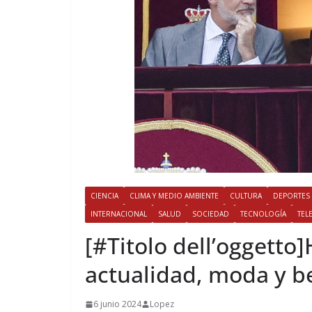
CIENCIA
CLIMA Y MEDIO AMBIENTE
CULTURA
DEPORTES
INTERNACIONAL
SALUD
SOCIEDAD
TECNOLOGÍA
TEL
[#Titolo dell’oggetto]
actualidad, moda y b
6 junio 2024
Lopez