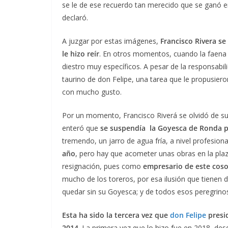
se le de ese recuerdo tan merecido que se ganó 
declaró.
A juzgar por estas imágenes,
Francisco Rivera se
le hizo reír
. En otros momentos, cuando la faena l
diestro muy específicos. A pesar de la responsabi
taurino de don Felipe, una tarea que le propusier
con mucho gusto.
Por un momento, Francisco Riverá se olvidó de su
enteró que
se suspendía la Goyesca de Ronda po
tremendo, un jarro de agua fría, a nivel profesion
año
, pero hay que acometer unas obras en la plaza
resignación, pues como
empresario de este cos
mucho de los toreros, por esa ilusión que tienen 
quedar sin su Goyesca; y de todos esos peregrino
Esta ha sido la tercera vez que
don Felipe
presid
2014
. La primera vez que lo hizo fue en 2018, des