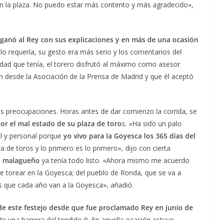
en la plaza. No puedo estar más contento y más agradecido»,
 ganó al Rey con sus explicaciones y en más de una ocasión
o requería, su gesto era más serio y los comentarios del
lidad que tenía, el torero disfrutó al máximo como asesor
on desde la Asociación de la Prensa de Madrid y que él aceptó
s preocupaciones. Horas antes de dar comienzo la corrida, se
r el mal estado de su plaza de toro
s. «Ha sido un palo
al y personal porque
yo vivo para la Goyesca los 365 días del
 de toros y lo primero es lo primero», dijo con cierta
o malagueño
ya tenía todo listo. «Ahora mismo me acuerdo
de torear en la Goyesca; del pueblo de Ronda, que se va a
s que cada año van a la Goyesca», añadió.
e este festejo desde que fue proclamado Rey en junio de
de una barrera del tendido 9. En aquella ocasión estuvo