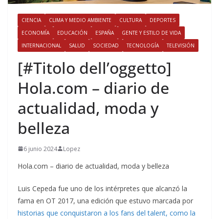
CIENCIA
CLIMA Y MEDIO AMBIENTE
CULTURA
DEPORTES
ECONOMÍA
EDUCACIÓN
ESPAÑA
GENTE Y ESTILO DE VIDA
INTERNACIONAL
SALUD
SOCIEDAD
TECNOLOGÍA
TELEVISIÓN
[#Titolo dell’oggetto]​
Hola.com – diario de
actualidad, moda y
belleza
6 junio 2024
Lopez
Hola.com – diario de actualidad, moda y belleza
Luis Cepeda fue uno de los intérpretes que alcanzó la
fama en OT 2017, una edición que estuvo marcada por
historias que conquistaron a los fans del talent, como la