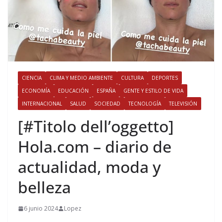
CIENCIA
CLIMA Y MEDIO AMBIENTE
CULTURA
DEPORTES
ECONOMÍA
EDUCACIÓN
ESPAÑA
GENTE Y ESTILO DE VIDA
INTERNACIONAL
SALUD
SOCIEDAD
TECNOLOGÍA
TELEVISIÓN
[#Titolo dell’oggetto]​
Hola.com – diario de
actualidad, moda y
belleza
6 junio 2024
Lopez