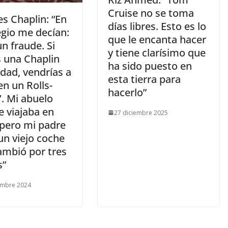
Cruise no se toma
es Chaplin: “En
días libres. Esto es lo
egio me decían:
que le encanta hacer
un fraude. Si
y tiene clarísimo que
s una Chaplin
ha sido puesto en
dad, vendrías a
esta tierra para
en un Rolls-
hacerlo”
. Mi abuelo
e viajaba en
27 diciembre 2025
 pero mi padre
un viejo coche
ambió por tres
s”
embre 2024