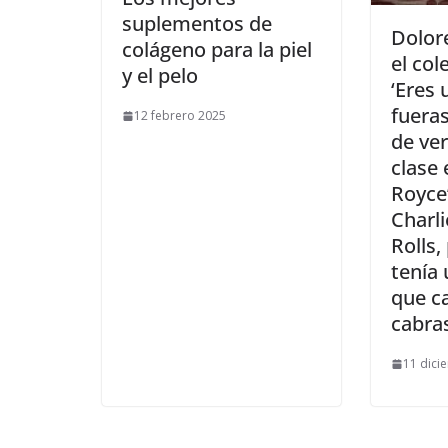
suplementos de
​Dolor
colágeno para la piel
el col
y el pelo
‘Eres 
fuera
12 febrero 2025
de ver
clase 
Royce’
Charli
Rolls,
tenía 
que c
cabra
11 dici